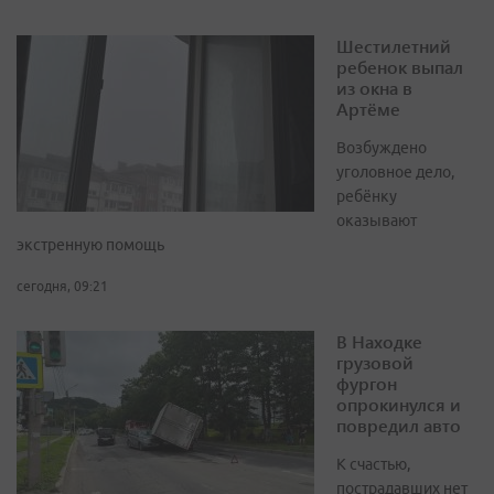
Шестилетний
ребенок выпал
из окна в
Артёме
Возбуждено
уголовное дело,
ребёнку
оказывают
экстренную помощь
сегодня, 09:21
В Находке
грузовой
фургон
опрокинулся и
повредил авто
К счастью,
пострадавших нет