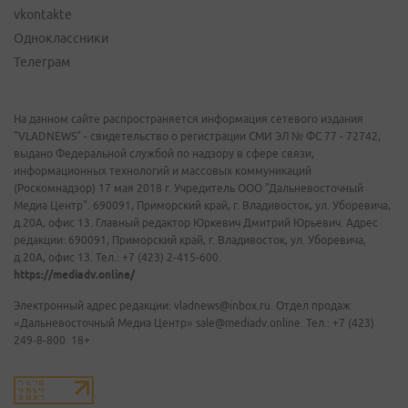
vkontakte
Одноклассники
Телеграм
На данном сайте распространяется информация сетевого издания
"VLADNEWS" - свидетельство о регистрации СМИ ЭЛ № ФС 77 - 72742,
выдано Федеральной службой по надзору в сфере связи,
информационных технологий и массовых коммуникаций
(Роскомнадзор) 17 мая 2018 г. Учредитель ООО "Дальневосточный
Медиа Центр". 690091, Приморский край, г. Владивосток, ул. Уборевича,
д.20А, офис 13. Главный редактор Юркевич Дмитрий Юрьевич. Адрес
редакции: 690091, Приморский край, г. Владивосток, ул. Уборевича,
д.20А, офис 13. Тел.: +7 (423) 2-415-600.
https://mediadv.online/
Электронный адрес редакции: vladnews@inbox.ru. Отдел продаж
«Дальневосточный Медиа Центр» sale@mediadv.online. Тел.: +7 (423)
249-8-800. 18+