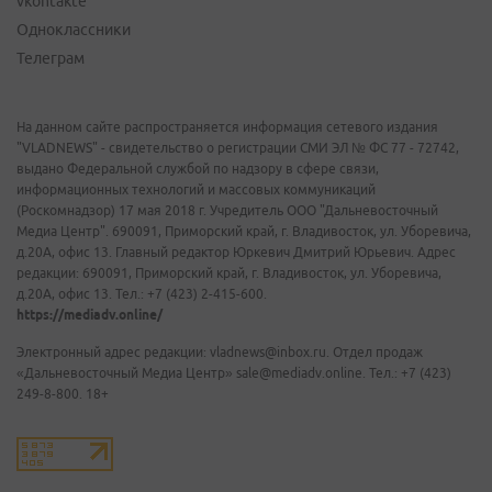
vkontakte
Одноклассники
Телеграм
На данном сайте распространяется информация сетевого издания
"VLADNEWS" - свидетельство о регистрации СМИ ЭЛ № ФС 77 - 72742,
выдано Федеральной службой по надзору в сфере связи,
информационных технологий и массовых коммуникаций
(Роскомнадзор) 17 мая 2018 г. Учредитель ООО "Дальневосточный
Медиа Центр". 690091, Приморский край, г. Владивосток, ул. Уборевича,
д.20А, офис 13. Главный редактор Юркевич Дмитрий Юрьевич. Адрес
редакции: 690091, Приморский край, г. Владивосток, ул. Уборевича,
д.20А, офис 13. Тел.: +7 (423) 2-415-600.
https://mediadv.online/
Электронный адрес редакции: vladnews@inbox.ru. Отдел продаж
«Дальневосточный Медиа Центр» sale@mediadv.online. Тел.: +7 (423)
249-8-800. 18+