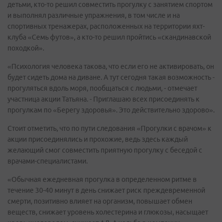
детьми, кто-то решил совместить прогулку с занятием спортом
и выполнял различные упражнения, в том числе и на
спортивных тренажерах, расположенных на территории яхт-
клуба «Семь футов», а кто-то решил пройтись «скандинавской
походкой».
«Психология человека такова, что если его не активировать, он
будет сидеть дома на диване. А тут сегодня такая возможность -
прогуляться вдоль моря, пообщаться с людьми, - отмечает
участница акции Татьяна. - Приглашаю всех присоединять к
прогулкам по «Берегу здоровья». Это действительно здорово».
Стоит отметить, что по пути следования «Прогулки с врачом» к
акции присоединялись и прохожие, ведь здесь каждый
желающий смог совместить приятную прогулку с беседой с
врачами-специалистами.
«Обычная ежедневная прогулка в определенном ритме в
течение 30-40 минут в день снижает риск преждевременной
смерти, позитивно влияет на организм, повышает обмен
веществ, снижает уровень холестерина и глюкозы, насыщает