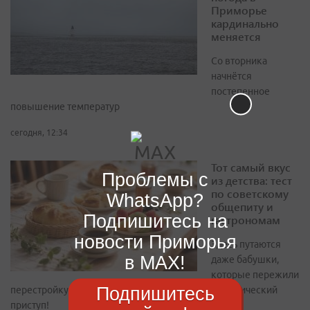
Приморье
кардинально
меняется
Со вторника
начнётся
постепенное
повышение температур
сегодня, 12:34
Тот самый вкус
Проблемы с
из детства: тест
по советскому
WhatsApp?
общепиту и
Подпишитесь на
гастрономам
новости Приморья
Здесь путаются
в MAX!
даже бабушки,
которые пережили
Подпишитесь
перестройку. Проходите, пока не начался ностальгический
приступ!