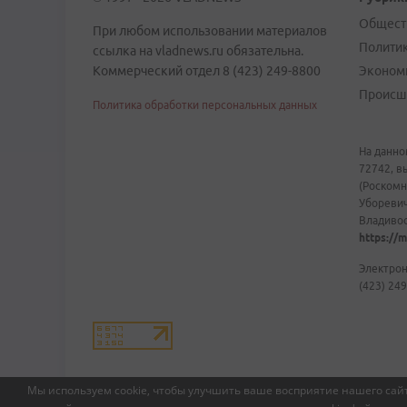
Общест
При любом использовании материалов
Полити
ссылка на vladnews.ru обязательна.
Коммерческий отдел 8 (423) 249-8800
Эконом
Происш
Политика обработки персональных данных
На данно
72742, в
(Роскомн
Уборевич
Владивост
https://m
Электрон
(423) 249
Мы используем cookie, чтобы улучшить ваше восприятие нашего сайт