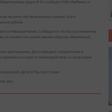
бирательному округу N 14, сообщает РИА VladNews со
ком лесничестве Яковлевского района. Всего
ионов рублей.
ляется Николай Минин. Сообщается, что была установлена
ию, но неизвестно, каким именно образом обвиняемый
ежат разглашению. Дело передано следователям в
а Приморского края по взаимодействию со средствами
окуратурой. Депутат был арестован.
ние дня.
П