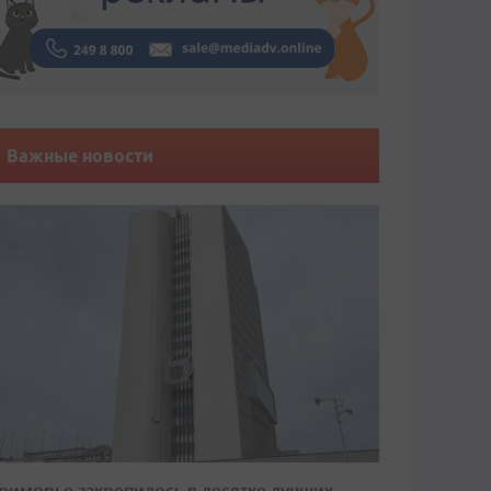
Важные новости
риморье закрепилось в десятке лучших