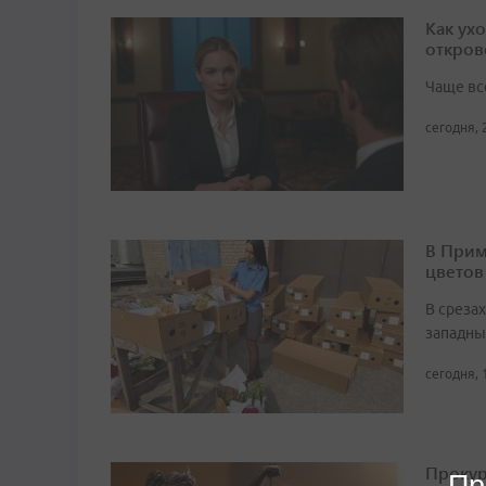
Как ух
откров
Чаще вс
сегодня, 
В Прим
цветов
В среза
западны
сегодня, 
Прокур
Пр