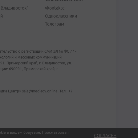
"Владивосток"
vkontakte
ей
Одноклассники
Телеграм
тельство о регистрации СМИ ЭЛ № ФС 77 -
хнологий и массовых коммуникаций
1, Приморский край, г. Владивосток, ул.
ии: 690091, Приморский край, г.
иа Центр» sale@mediadv.online. Тел.: +7
kie в вашем браузере.
Просматривая
СОГЛАСЕН