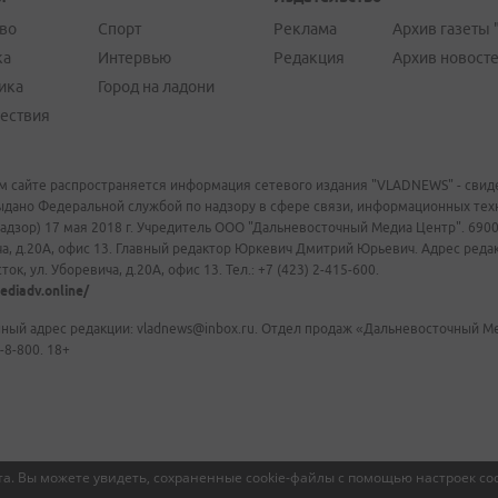
во
Спорт
Реклама
Архив газеты 
ка
Интервью
Редакция
Архив новост
ика
Город на ладони
ествия
м сайте распространяется информация сетевого издания "VLADNEWS" - свиде
ыдано Федеральной службой по надзору в сфере связи, информационных те
адзор) 17 мая 2018 г. Учредитель ООО "Дальневосточный Медиа Центр". 69009
а, д.20А, офис 13. Главный редактор Юркевич Дмитрий Юрьевич. Адрес редакц
ок, ул. Уборевича, д.20А, офис 13. Тел.: +7 (423) 2-415-600.
ediadv.online/
ный адрес редакции: vladnews@inbox.ru. Отдел продаж «Дальневосточный Мед
-8-800. 18+
а. Вы можете увидеть, сохраненные cookie-файлы с помощью настроек coo