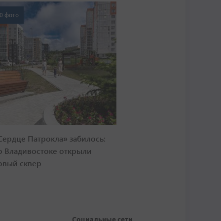
0 фото
Сердце Патрокла» забилось:
о Владивостоке открыли
овый сквер
Социальные сети