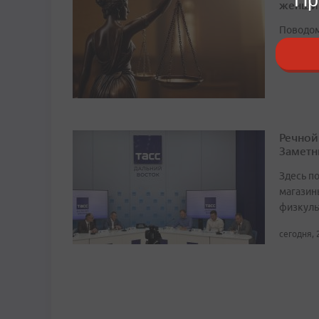
женщи
Поводом
сегодня, 
Речной
Заметн
Здесь по
магазин
физкуль
сегодня, 