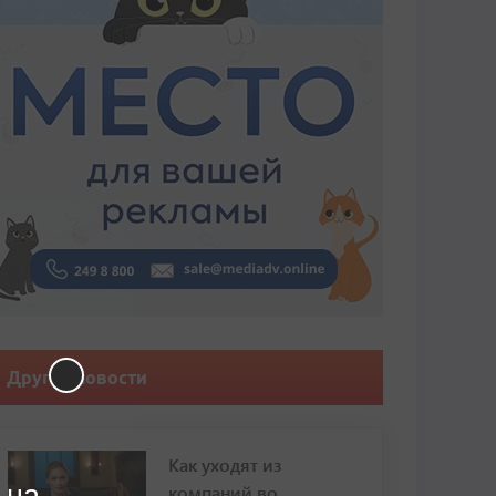
Другие новости
Как уходят из
 на
компаний во