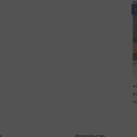
2
«
в
н
и
Издательство