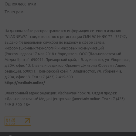
Одноклассники
Телеграм
На данном сайте распространяется информация сетевого издания
"VLADNEWS" - свидетельство о регистрации СМИ ЭЛ № ФС 77 - 72742,
выдано Федеральной службой по надзору в сфере связи,
информационных технологий и массовых коммуникаций
(Роскомнадзор) 17 мая 2018 г. Учредитель ООО "Дальневосточный
Медиа Центр". 690091, Приморский край, г. Владивосток, ул. Уборевича,
д.20А, офис 13. Главный редактор Юркевич Дмитрий Юрьевич. Адрес
редакции: 690091, Приморский край, г. Владивосток, ул. Уборевича,
д.20А, офис 13. Тел.: +7 (423) 2-415-600.
https://mediadv.online/
Электронный адрес редакции: vladnews@inbox.ru. Отдел продаж
«Дальневосточный Медиа Центр» sale@mediadv.online. Тел.: +7 (423)
249-8-800. 18+