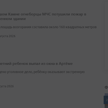
шом Камне огнеборцы МЧС потушили пожар в
енном здании
лощадь возгорания составила около 160 квадратных метров
августа 2026
етний ребенок выпал из окна в Артёме
ено уголовное дело, ребёнку оказывают экстренную
Ф
вгуста 2026
2