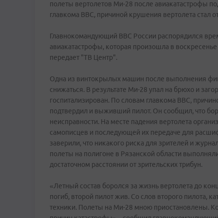
полеты вертолетов Ми-28 после авиакатастрофы под
главкома ВВС, причиной крушения вертолета стал о
Главнокомандующий ВВС России распорядился врем
авиакатастрофы, которая произошла в воскресенье 
передает "ТВ Центр".
Одна из винтокрылых машин после выполнения фигу
снижаться. В результате Ми-28 упал на брюхо и заго
госпитализирован. По словам главкома ВВС, причино
подтвердил и выживший пилот. Он сообщил, что бор
неисправности. На месте падения вертолета орган
самописцев и последующей их передаче для расши
заверили, что никакого риска для зрителей и журн
полеты на полигоне в Рязанской области выполняли
достаточном расстоянии от зрительских трибун.
«Летный состав боролся за жизнь вертолета до кон
погиб, второй пилот жив. Со слов второго пилота, 
техники. Полеты на Ми-28 мною приостановлены. К