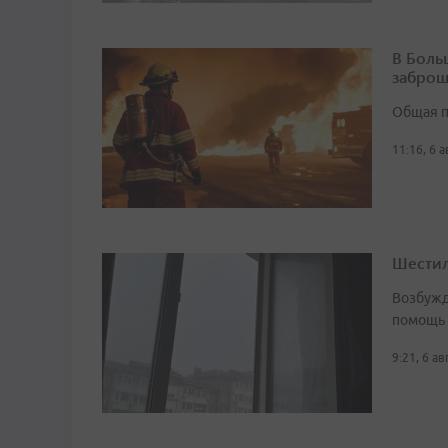
В Боль
заброш
Общая п
11:16, 6 
Шестил
Возбужд
помощь
9:21, 6 а