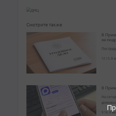
Смотрите также
В Прим
на под
Пострад
12:13, 8 
В Прим
На сего
домовых
Пр
9:16, 8 а