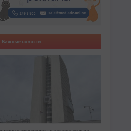
Важные новости
риморье закрепилось в десятке лучших