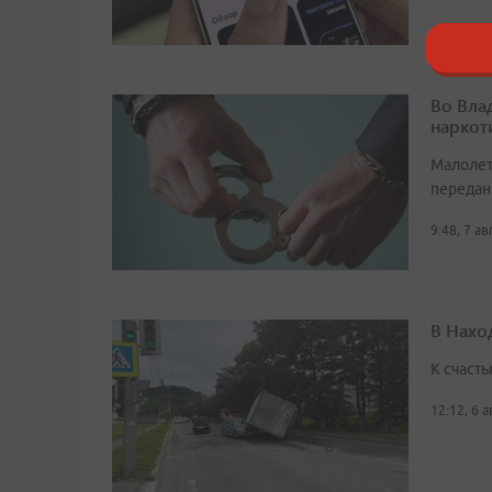
Во Вла
наркот
Малолет
передан
9:48, 7 а
В Нахо
К счасть
12:12, 6 