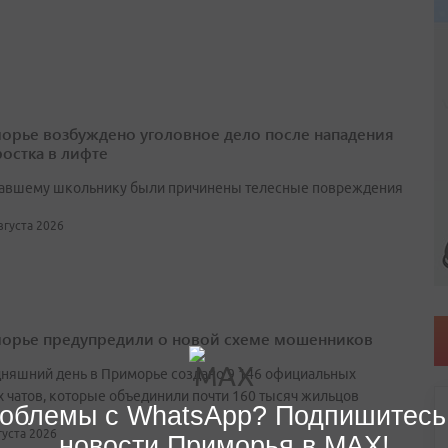
орье возбуждено уголовное дело после нападения
ростка в лифте
авшему школьнику были причинены телесные повреждения
августа 2026
орье предупредили о новой схеме мошенников
дняшний день в Приморье создано 9 146 официальных
 чатов, которые объединили почти 160 тысяч жильцов
облемы с WhatsApp? Подпишитесь
вгуста 2026
новости Приморья в MAX!