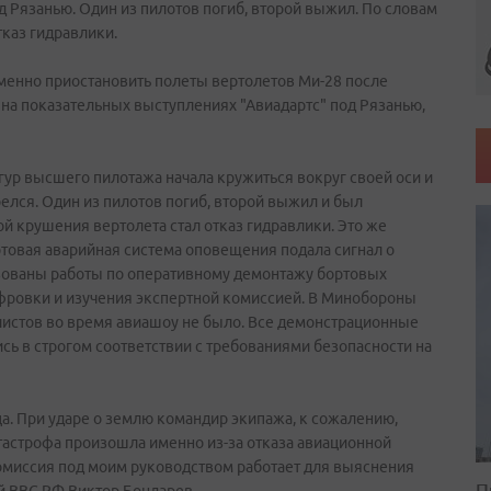
 Рязанью. Один из пилотов погиб, второй выжил. По словам
тказ гидравлики.
енно приостановить полеты вертолетов Ми-28 после
на показательных выступлениях "Авиадартс" под Рязанью,
р высшего пилотажа начала кружиться вокруг своей оси и
релся. Один из пилотов погиб, второй выжил и был
й крушения вертолета стал отказ гидравлики. Это же
товая аварийная система оповещения подала сигнал о
изованы работы по оперативному демонтажу бортовых
фровки и изучения экспертной комиссией. В Минобороны
алистов во время авиашоу не было. Все демонстрационные
сь в строгом соответствии с требованиями безопасности на
ца. При ударе о землю командир экипажа, к сожалению,
катастрофа произошла именно из-за отказа авиационной
омиссия под моим руководством работает для выяснения
П