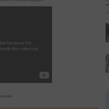
й ВВС РФ Виктор Бондарев.
и
17
ние дня.