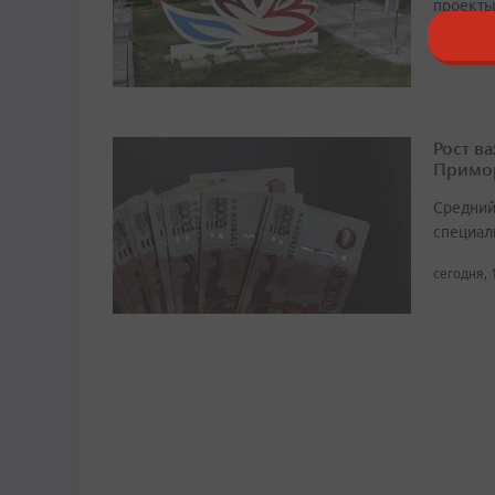
проекты
сегодня, 
Рост в
Примор
Средний
специали
сегодня, 