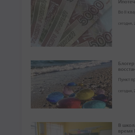
Ипотеч
Во II кв
сегодня, 
Блогер
восста
Пункт п
сегодня, 
В школ
время