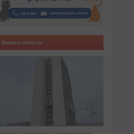
Важные новости
риморье закрепилось в десятке лучших