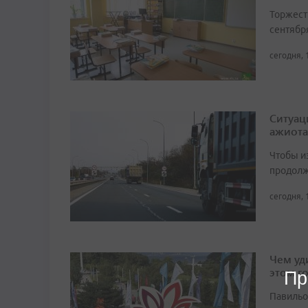
Торжест
сентябр
сегодня, 
Ситуац
ажиота
Чтобы и
продолж
сегодня, 
Чем уд
этом г
Пр
Павильо