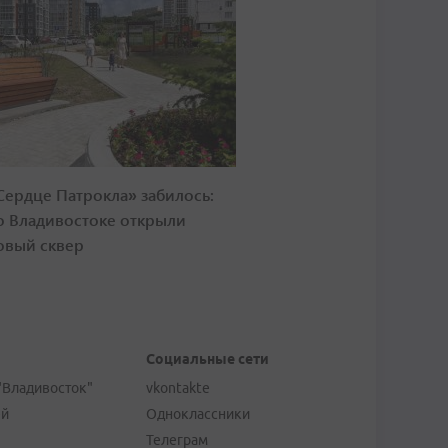
Сердце Патрокла» забилось:
о Владивостоке открыли
овый сквер
Социальные сети
"Владивосток"
vkontakte
ей
Одноклассники
Телеграм