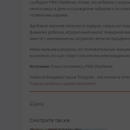
сообщает РИА VladNews. Узнав, что ребенок с огр
эмчеэсовцы в день его рождения забрались по пожа
гелиевыми шарами.
Вдобавок мальчик получил в подарок самую настоящ
фамилия ребенка, игрушечный аналог пожарной маш
вместе с именинником затушили свечи на празднич
Мама мальчика уверена, что положительные эмоции,
возможно, ее сын станет спасателем или пожарным
Источник:
Ольга Антоненко, РИА VladNews
Новости Владивостока в Telegram - постоянно в тече
Подписывайтесь одним нажатием!
Смотрите также