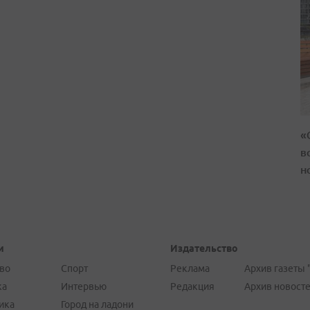
«
в
н
и
Издательство
во
Спорт
Реклама
Архив газеты 
ка
Интервью
Редакция
Архив новост
ика
Город на ладони