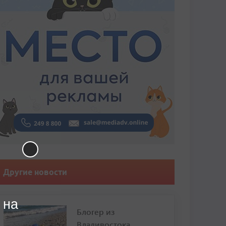
Другие новости
 на
Блогер из
Владивостока