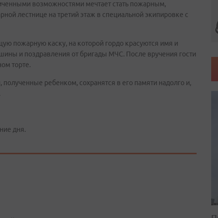
аниченными возможностями мечтает стать пожарным,
рной лестнице на третий этаж в специальной экипировке с
ую пожарную каску, на которой гордо красуются имя и
ины и поздравления от бригады МЧС. После вручения гости
ном торте.
 полученные ребенком, сохранятся в его памяти надолго и,
.
ние дня.
П