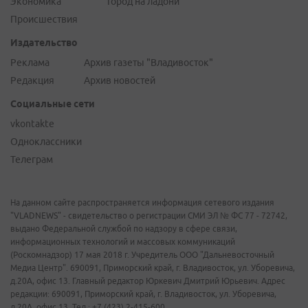
Экономика
Город на ладони
Происшествия
Издательство
Реклама
Архив газеты "Владивосток"
Редакция
Архив новостей
Социальные сети
vkontakte
Одноклассники
Телеграм
На данном сайте распространяется информация сетевого издания
"VLADNEWS" - свидетельство о регистрации СМИ ЭЛ № ФС 77 - 72742,
выдано Федеральной службой по надзору в сфере связи,
информационных технологий и массовых коммуникаций
(Роскомнадзор) 17 мая 2018 г. Учредитель ООО "Дальневосточный
Медиа Центр". 690091, Приморский край, г. Владивосток, ул. Уборевича,
д.20А, офис 13. Главный редактор Юркевич Дмитрий Юрьевич. Адрес
редакции: 690091, Приморский край, г. Владивосток, ул. Уборевича,
д.20А, офис 13. Тел.: +7 (423) 2-415-600.