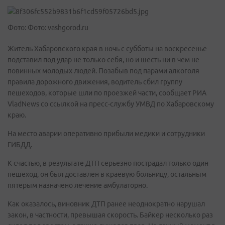
Фото: Фото: vashgorod.ru
Житель Хабаровского края в ночь с субботы на воскресенье
подставил под удар не только себя, но и шесть ни в чем не
повинных молодых людей. Позабыв под парами алкоголя
правила дорожного движения, водитель сбил группу
пешеходов, которые шли по проезжей части, сообщает РИА
VladNews со ссылкой на пресс-службу УМВД по Хабаровскому
краю.
На место аварии оперативно прибыли медики и сотрудники
ГИБДД.
К счастью, в результате ДТП серьезно пострадал только один
пешеход, он был доставлен в краевую больницу, остальным
пятерым назначено лечение амбулаторно.
Как оказалось, виновник ДТП ранее неоднократно нарушал
закон, в частности, превышая скорость. Байкер несколько раз