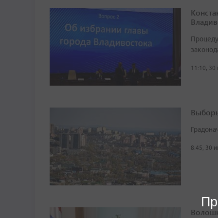
Конста
Владив
Процеду
законод
11:10, 30
Выборы
Градона
8:45, 30 
Пр
Волошк