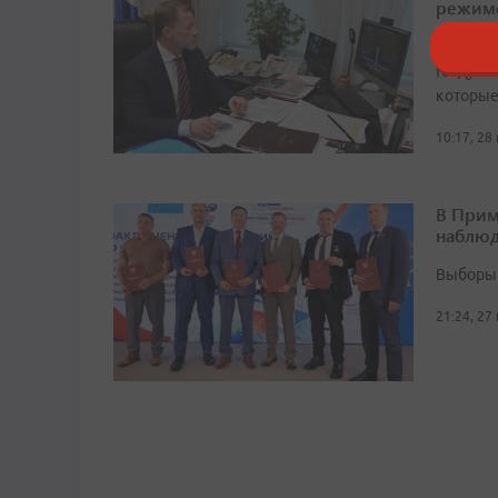
режим
Централ
Госдумы
которые
10:17, 28
В Прим
наблюд
Выборы 
21:24, 27