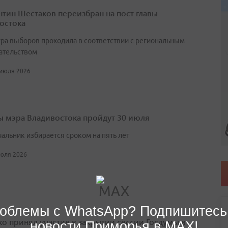
нтин Шестаков переизбран на пост главы
остока
ра выборов проходила в соответствии с региональным
ательством
 июля 2026
 мэра Владивостока пройдут 30 июля
чальник избирается сроком на пять лет
июля 2026
облемы с WhatsApp? Подпишитесь
о принял участие в закрытии сессии Госдумы в
новости Приморья в MAX!