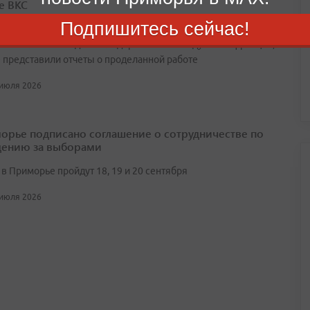
е ВКС
Подпишитесь сейчас!
ьным событием заседания стали выступления председателя
 Вячеслава Володина и лидеров всех пяти думских фракций,
 представили отчеты о проделанной работе
 июля 2026
орье подписано соглашение о сотрудничестве по
ению за выборами
в Приморье пройдут 18, 19 и 20 сентября
 июля 2026