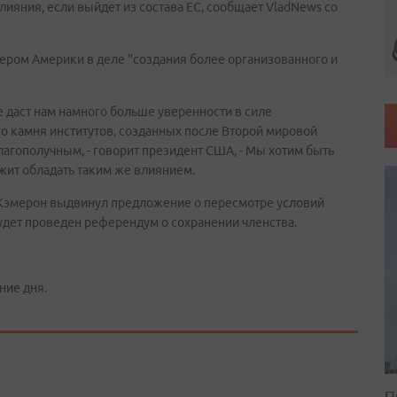
яния, если выйдет из состава ЕС, сообщает VladNews со
ром Америки в деле "создания более организованного и
 даст нам намного больше уверенности в силе
ого камня институтов, созданных после Второй мировой
агополучным, - говорит президент США, - Мы хотим быть
ит обладать таким же влиянием.
 Кэмерон выдвинул предложение о пересмотре условий
 будет проведен референдум о сохранении членства.
ние дня.
П