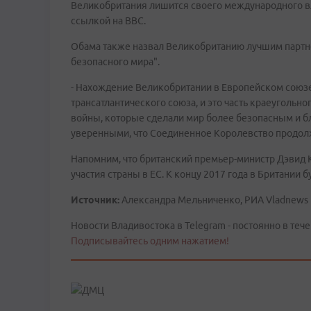
Великобритания лишится своего международного вли
ссылкой на BBC.
Обама также назвал Великобританию лучшим партне
безопасного мира".
- Нахождение Великобритании в Европейском союзе
трансатлантического союза, и это часть краеугольн
войны, которые сделали мир более безопасным и бл
уверенными, что Соединенное Королевство продолж
Напомним, что британский премьер-министр Дэвид
участия страны в ЕС. К концу 2017 года в Британии
Источник:
Александра Мельниченко, РИА Vladnews
Новости Владивостока в Telegram - постоянно в тече
Подписывайтесь одним нажатием!