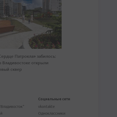
Сердце Патрокла» забилось:
о Владивостоке открыли
овый сквер
Социальные сети
"Владивосток"
vkontakte
ей
Одноклассники