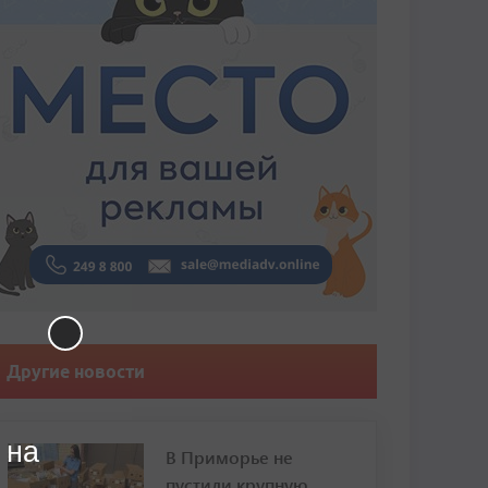
Другие новости
 на
В Приморье не
пустили крупную