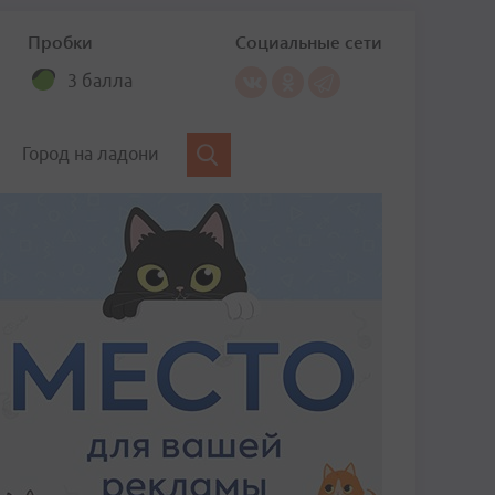
Пробки
Социальные сети
3 балла
Город на ладони