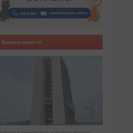
Важные новости
риморье закрепилось в десятке лучших