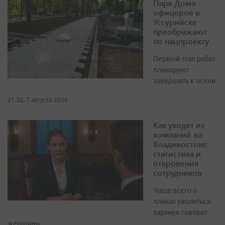
Парк Дома
офицеров в
Уссурийске
преображают
по нацпроекту
Первый этап работ
планируют
завершить к осени
21:32, 7 августа 2026
Как уходят из
компаний во
Владивостоке:
статистика и
откровения
сотрудников
Чаще всего о
планах уволиться
заранее говорят
женщины