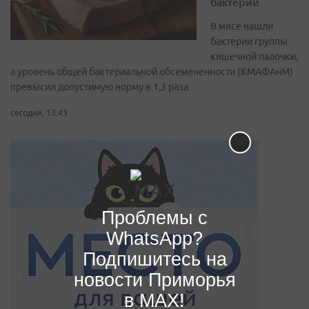
бактерий
В мясе нашли
бактерии группы
кишечной палочки,
а уровень общей бактериальной обсемененности (КМАФАнМ)
превысил допустимую норму в 1,3 раза
сегодня, 13:43
Проблемы с
WhatsApp?
Подпишитесь на
новости Приморья
в MAX!