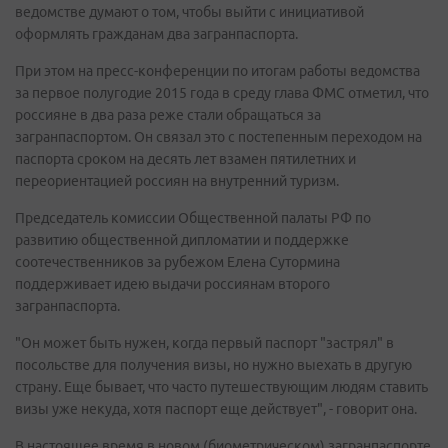
ведомстве думают о том, чтобы выйти с инициативой
оформлять гражданам два загранпаспорта.
При этом на пресс-конференции по итогам работы ведомства
за первое полугодие 2015 года в среду глава ФМС отметил, что
россияне в два раза реже стали обращаться за
загранпаспортом. Он связал это с постепенным переходом на
паспорта сроком на десять лет взамен пятилетних и
переориентацией россиян на внутренний туризм.
Председатель комиссии Общественной палаты РФ по
развитию общественной дипломатии и поддержке
соотечественников за рубежом Елена Сутормина
поддерживает идею выдачи россиянам второго
загранпаспорта.
"Он может быть нужен, когда первый паспорт "застрял" в
посольстве для получения визы, но нужно выехать в другую
страну. Еще бывает, что часто путешествующим людям ставить
визы уже некуда, хотя паспорт еще действует", - говорит она.
В настоящее время в новом (биометрическом) загранпаспорте