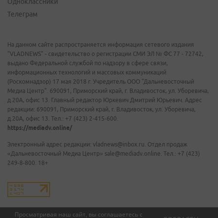
Одноклассники
Телеграм
На данном сайте распространяется информация сетевого издания
"VLADNEWS" - свидетельство о регистрации СМИ ЭЛ № ФС 77 - 72742,
выдано Федеральной службой по надзору в сфере связи,
информационных технологий и массовых коммуникаций
(Роскомнадзор) 17 мая 2018 г. Учредитель ООО "Дальневосточный
Медиа Центр". 690091, Приморский край, г. Владивосток, ул. Уборевича,
д.20А, офис 13. Главный редактор Юркевич Дмитрий Юрьевич. Адрес
редакции: 690091, Приморский край, г. Владивосток, ул. Уборевича,
д.20А, офис 13. Тел.: +7 (423) 2-415-600.
https://mediadv.online/
Электронный адрес редакции: vladnews@inbox.ru. Отдел продаж
«Дальневосточный Медиа Центр» sale@mediadv.online. Тел.: +7 (423)
249-8-800. 18+
Просматривая наш сайт, вы соглашаетесь с