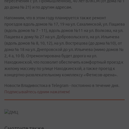
пересечения с ул. Промышленной), 40 лет ВЛКСМ (от дома № 1
до дома № 21) и по другим адресам.
Напомним, что в этом году планируется также ремонт
проездов вдоль домов № 17, 19 на ул. Сахалинской, ул. Пацаева
(вдоль домов № 7 - 11), вдоль домов №11 на ул. Волкова, на ул.
Пацаева к дому № 27 на ул. Добровольского, на ул. Ильичева
(вдоль домов № 8, 10, 12), на ул. Вострецова (до дома №10), от
дома № 18 на ул. Днепровской до ул. Ильичева (мимо домов №
2, 4 а, 10 б). Отремонтирована будет дорога на ул.
Находкинской, что позволит обеспечить комфортный проезд к
жилому массиву по улице Находкинской, а также проезд к
концертно-развлекательному комплексу «Фетисов-арена».
Новости Владивостока в Telegram - постоянно в течение дня.
Подписывайтесь одним нажатием!
Смотрите также