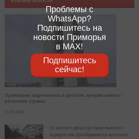
Важные новости
Проблемы с
WhatsApp?
Подпишитесь на
новости Приморья
в MAX!
Подпишитесь
сейчас!
Приморье закрепилось в десятке лучших инвест-
регионов страны
17.07.2026
От уютного двора до горнолыжного
курорта: как преображается Арсеньев