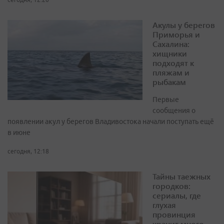
Акулы у берегов
Приморья и
Сахалина:
хищники
подходят к
пляжам и
рыбакам
Первые
сообщения о
появлении акул у берегов Владивостока начали поступать ещё
в июне
сегодня, 12:18
Тайны таежных
городков:
сериалы, где
глухая
провинция
хранит много