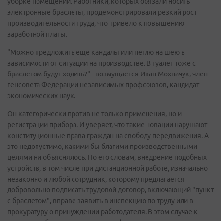
уборке помещений. Работники, которых обязали носить
электронные браслеты, продемонстрировали резкий рост
производительности труда, что привело к повышению
заработной платы.
"Можно предложить еще кандалы или петлю на шею в
зависимости от ситуации на производстве. В туалет тоже с
браслетом будут ходить?" - возмущается Иван Мохначук, член
генсовета Федерации независимых профсоюзов, кандидат
экономических наук.
Он категорически против не только применения, но и
регистрации прибора. И уверяет, что такие новации нарушают
конституционные права граждан на свободу передвижения. А
это недопустимо, какими бы благими производственными
целями ни объяснялось. По его словам, внедрение подобных
устройств, в том числе при дистанционной работе, изначально
незаконно и любой сотрудник, которому предлагается
добровольно подписать трудовой договор, включающий "пункт
с браслетом", вправе заявить в инспекцию по труду или в
прокуратуру о принуждении работодателя. В этом случае к