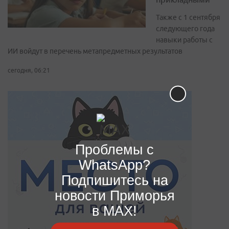
Также с 1 сентября
следующего года
навыки работы с
ИИ войдут в перечень метапредметных результатов
сегодня, 06:21
Проблемы с
WhatsApp?
Подпишитесь на
новости Приморья
в MAX!