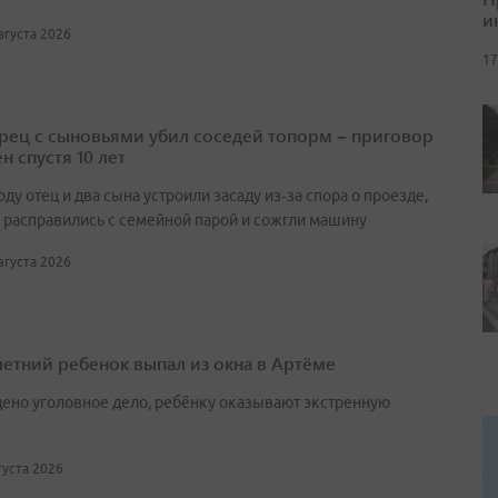
и
августа 2026
17
ец с сыновьями убил соседей топорм – приговор
н спустя 10 лет
оду отец и два сына устроили засаду из‑за спора о проезде,
 расправились с семейной парой и сожгли машину
августа 2026
етний ребенок выпал из окна в Артёме
ено уголовное дело, ребёнку оказывают экстренную
вгуста 2026