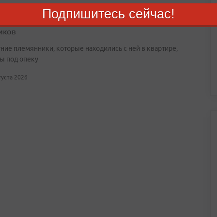
Подпишитесь сейчас!
дивостоке задержали женщину с крупной партией
иков
ние племянники, которые находились с ней в квартире,
ы под опеку
вгуста 2026