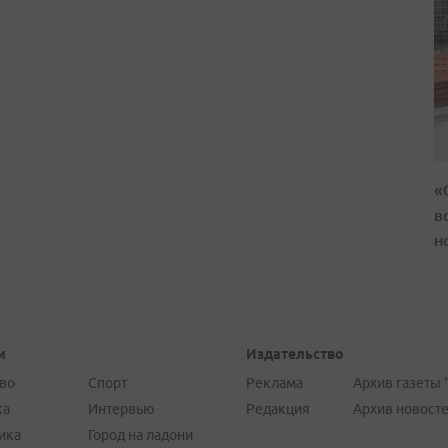
«
в
н
и
Издательство
во
Спорт
Реклама
Архив газеты 
ка
Интервью
Редакция
Архив новост
ика
Город на ладони