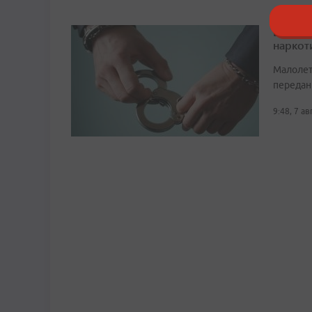
Во Вла
наркот
Малолет
передан
9:48, 7 а