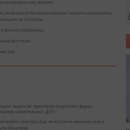
ту находились семь человек.
. На их поиски брошены военные самолеты и вертолеты,
 ведомств, спасатели.
 80 км от Хабаровска.
льним Востоком.
ние дня.
орье вынесли приговор водителю фуры,
вшему смертельное ДТП
ый момент приговор еще не вступил в законную силу и
ыть обжалован
П