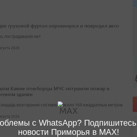
дке грузовой фургон опрокинулся и повредил авто
ю, пострадавших нет
августа 2026
шом Камне огнеборцы МЧС потушили пожар в
енном здании
лощадь возгорания составила около 160 квадратных метров
августа 2026
облемы с WhatsApp? Подпишитесь
новости Приморья в MAX!