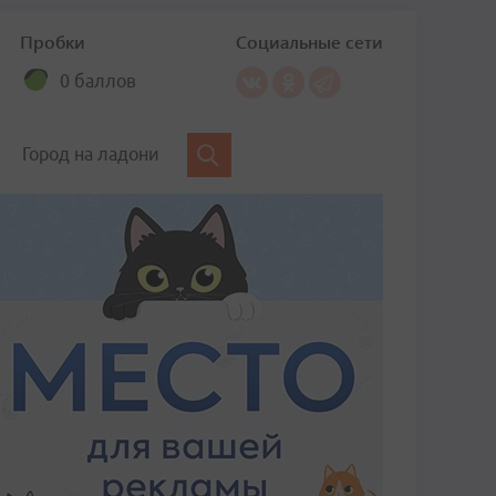
Пробки
Социальные сети
0 баллов
Город на ладони