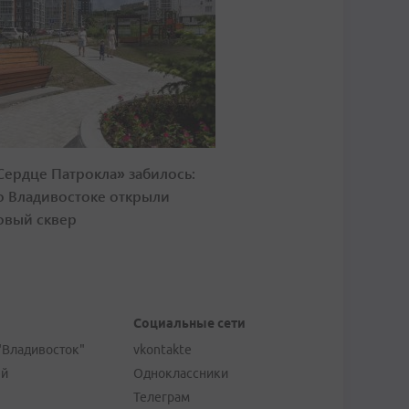
Сердце Патрокла» забилось:
о Владивостоке открыли
овый сквер
Социальные сети
"Владивосток"
vkontakte
ей
Одноклассники
Телеграм