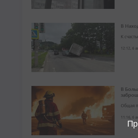
В Нахо
К счасть
12:12, 6 
В Боль
заброш
Общая п
11:16, 6 
Пр