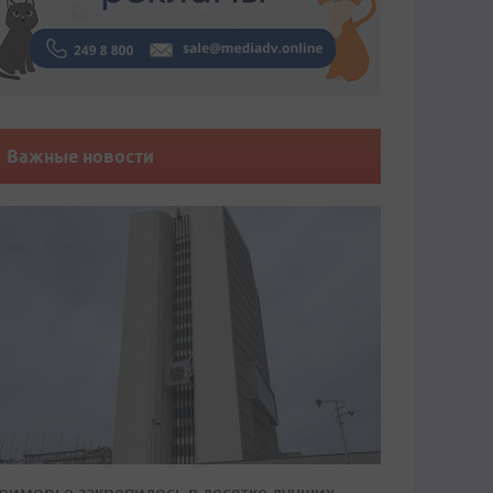
Важные новости
риморье закрепилось в десятке лучших