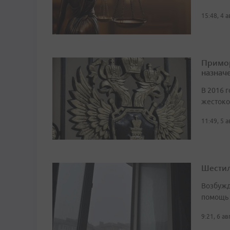
15:48, 4 
Примор
назначе
В 2016 г
жестоко
11:49, 5 
Шестил
Возбужд
помощь
9:21, 6 а