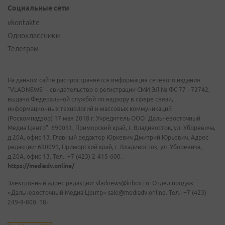
Социальные сети
vkontakte
Одноклассники
Телеграм
На данном сайте распространяется информация сетевого издания
"VLADNEWS" - свидетельство о регистрации СМИ ЭЛ № ФС 77 - 72742,
выдано Федеральной службой по надзору в сфере связи,
информационных технологий и массовых коммуникаций
(Роскомнадзор) 17 мая 2018 г. Учредитель ООО "Дальневосточный
Медиа Центр". 690091, Приморский край, г. Владивосток, ул. Уборевича,
д.20А, офис 13. Главный редактор Юркевич Дмитрий Юрьевич. Адрес
редакции: 690091, Приморский край, г. Владивосток, ул. Уборевича,
д.20А, офис 13. Тел.: +7 (423) 2-415-600.
https://mediadv.online/
Электронный адрес редакции: vladnews@inbox.ru. Отдел продаж
«Дальневосточный Медиа Центр» sale@mediadv.online. Тел.: +7 (423)
249-8-800. 18+