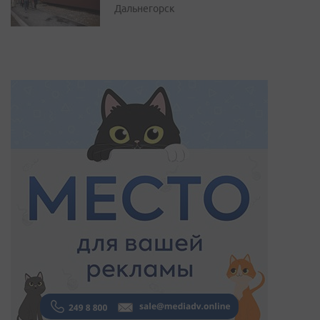
Дальнегорск