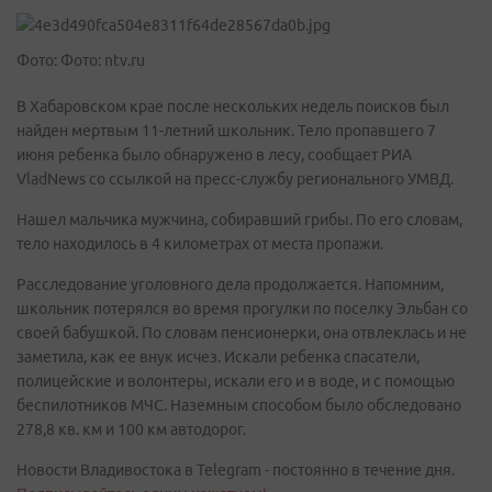
Фото: Фото: ntv.ru
В Хабаровском крае после нескольких недель поисков был
найден мертвым 11-летний школьник. Тело пропавшего 7
июня ребенка было обнаружено в лесу, сообщает РИА
VladNews со ссылкой на пресс-службу регионального УМВД.
Нашел мальчика мужчина, собиравший грибы. По его словам,
тело находилось в 4 километрах от места пропажи.
Расследование уголовного дела продолжается. Напомним,
школьник потерялся во время прогулки по поселку Эльбан со
своей бабушкой. По словам пенсионерки, она отвлеклась и не
заметила, как ее внук исчез. Искали ребенка спасатели,
полицейские и волонтеры, искали его и в воде, и с помощью
беспилотников МЧС. Наземным способом было обследовано
278,8 кв. км и 100 км автодорог.
Новости Владивостока в Telegram - постоянно в течение дня.