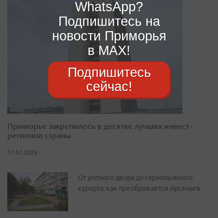
WhatsApp?
Подпишитесь на
новости Приморья
в MAX!
Подпишитесь
сейчас!
Приморье закрепилось в десятке лучших инвест-
регионов страны
17.07.2026
От уютного двора до горнолыжного
курорта: как преображается Арсеньев