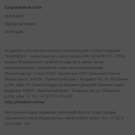
Социальные сети
vkontakte
Одноклассники
Телеграм
На данном сайте распространяется информация сетевого издания
"VLADNEWS" - свидетельство о регистрации СМИ ЭЛ № ФС 77 - 72742,
выдано Федеральной службой по надзору в сфере связи,
информационных технологий и массовых коммуникаций
(Роскомнадзор) 17 мая 2018 г. Учредитель ООО "Дальневосточный
Медиа Центр". 690091, Приморский край, г. Владивосток, ул. Уборевича,
д.20А, офис 13. Главный редактор Юркевич Дмитрий Юрьевич. Адрес
редакции: 690091, Приморский край, г. Владивосток, ул. Уборевича,
д.20А, офис 13. Тел.: +7 (423) 2-415-600.
https://mediadv.online/
Электронный адрес редакции: vladnews@inbox.ru. Отдел продаж
«Дальневосточный Медиа Центр» sale@mediadv.online. Тел.: +7 (423)
249-8-800. 18+