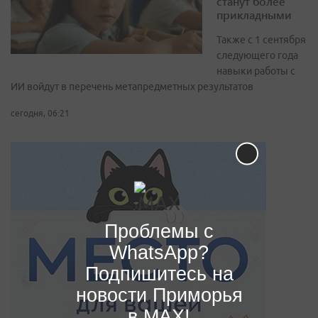
станут более
прикладными
Также с 1 сентября
следующего года
навыки работы с
ИИ войдут в перечень метапредметных результатов
сегодня, 06:21
Проблемы с
WhatsApp?
Подпишитесь на
новости Приморья
в MAX!