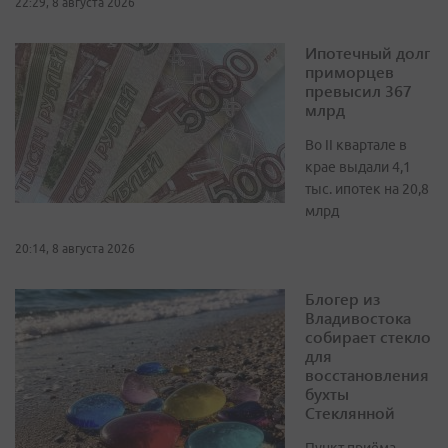
22:29, 8 августа 2026
Ипотечный долг
приморцев
превысил 367
млрд
Во II квартале в
крае выдали 4,1
тыс. ипотек на 20,8
млрд
20:14, 8 августа 2026
Блогер из
Владивостока
собирает стекло
для
восстановления
бухты
Стеклянной