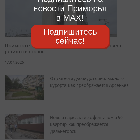
новости Приморья
в MAX!
Подпишитесь
сейчас!
Приморье закрепилось в десятке лучших инвест-
регионов страны
17.07.2026
От уютного двора до горнолыжного
курорта: как преображается Арсеньев
Новый парк, сквер с фонтаном и 50
квартир: как преображается
Дальнегорск