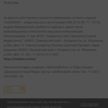
Телеграм
На данном сайте распространяется информация сетевого издания
"VLADNEWS" - свидетельство о регистрации СМИ ЭЛ № ФС 77 - 72742,
выдано Федеральной службой по надзору в сфере связи,
информационных технологий и массовых коммуникаций
(Роскомнадзор) 17 мая 2018 г. Учредитель ООО "Дальневосточный
Медиа Центр". 690091, Приморский край, г. Владивосток, ул. Уборевича,
д.20А, офис 13. Главный редактор Юркевич Дмитрий Юрьевич. Адрес
редакции: 690091, Приморский край, г. Владивосток, ул. Уборевича,
д.20А, офис 13. Тел.: +7 (423) 2-415-600.
https://mediadv.online/
Электронный адрес редакции: vladnews@inbox.ru. Отдел продаж
«Дальневосточный Медиа Центр» sale@mediadv.online. Тел.: +7 (423)
249-8-800. 18+
Просматривая наш сайт, вы соглашаетесь с
СОГЛАСЕН
использованием нами
cookie-файлов
.