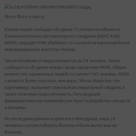
Фото: Фото: n-mar.ru
Южная Корея сообщает об одном 75-летнем погибшем от
ближневосточного респираторного синдрома (БВРС-КоВ/
MERS), передает РИА VladNews со ссылкой на южнокорейское
информационное агентство Yonhap.
Число погибших от вируса возросло до 24 человек, также
сообщается об одном новом случае заражения MERS. Общее
количество зараженных людей составляет 165 человек. MERS
считается более опасным, чем вирус Эбола. Известно, что
коронавирус вызывает тяжелый респираторный синдром, а
также почечную недостаточность. Пять ведущих
фармацевтических компаний участвуют в разработке лекарств
и вакцины.
По последним данным корейского Минздрава, лишь 24
человека смогли побороть болезнь и были выписаны из
больниц.