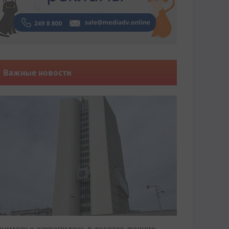
Важные новости
риморье закрепилось в десятке лучших