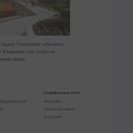
Сердце Патрокла» забилось:
о Владивостоке открыли
овый сквер
Социальные сети
"Владивосток"
vkontakte
ей
Одноклассники
Телеграм