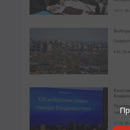
10:17, 28
Выборы
Градона
8:45, 30 
Конста
Владив
Процеду
Пр
законод
11:10, 30