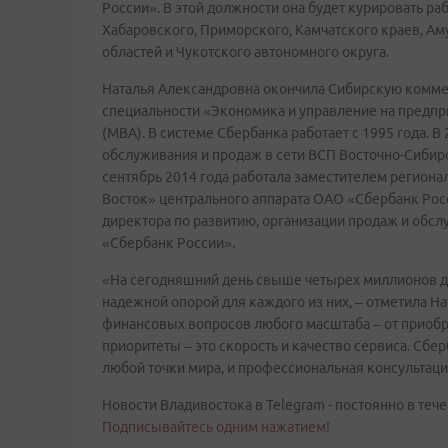
России». В этой должности она будет курировать ра
Хабаровского, Приморского, Камчатского краев, Ам
областей и Чукотского автономного округа.
Наталья Александровна окончила Сибирскую комме
специальности «Экономика и управление на предпр
(MBA). В системе Сбербанка работает с 1995 года. 
обслуживания и продаж в сети ВСП Восточно-Сибир
сентябрь 2014 года работала заместителем регион
Восток» центрального аппарата ОАО «Сбербанк Росс
директора по развитию, организации продаж и обс
«Сбербанк России».
«На сегодняшний день свыше четырех миллионов д
надежной опорой для каждого из них, – отметила 
финансовых вопросов любого масштаба – от приоб
приоритеты – это скорость и качество сервиса. Сбе
любой точки мира, и профессиональная консультац
Новости Владивостока в Telegram - постоянно в тече
Подписывайтесь одним нажатием!