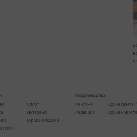
«
в
н
и
Издательство
во
Спорт
Реклама
Архив газеты 
ка
Интервью
Редакция
Архив новост
ика
Город на ладони
ествия