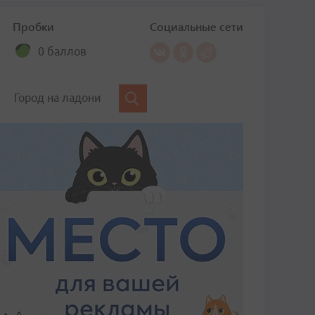
Пробки
Социальные сети
0 баллов
Город на ладони