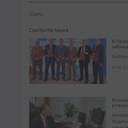
Смотрите также
В Прим
наблюд
Выборы 
21:24, 27
Волошк
режим
Централ
Госдумы
которые