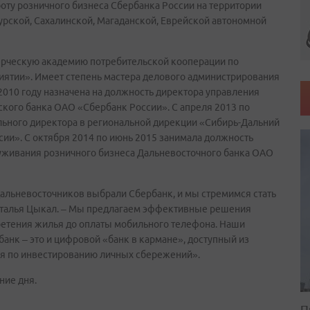
боту розничного бизнеса Сбербанка России на территории
урской, Сахалинской, Магаданской, Еврейской автономной
рческую академию потребительской кооперации по
иятии». Имеет степень мастера делового администрирования
В 2010 году назначена на должность директора управления
ского банка ОАО «Сбербанк России». С апреля 2013 по
ального директора в региональной дирекции «Сибирь-Дальний
ии». С октября 2014 по июнь 2015 занимала должность
луживания розничного бизнеса Дальневосточного банка ОАО
альневосточников выбрали Сбербанк, и мы стремимся стать
Наталья Цыкал. – Мы предлагаем эффективные решения
ретения жилья до оплаты мобильного телефона. Наши
рбанк – это и цифровой «банк в кармане», доступный из
ия по инвестированию личных сбережений».
ние дня.
П