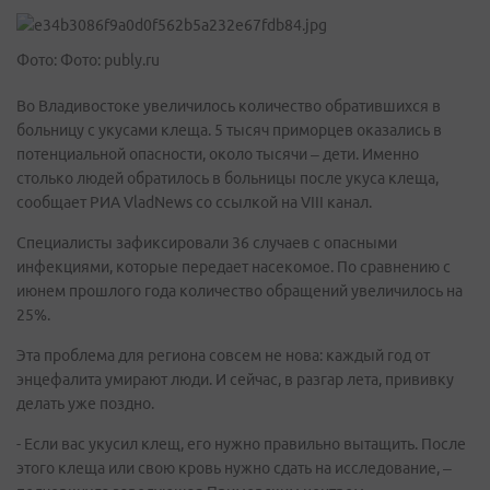
Фото: Фото: publy.ru
Во Владивостоке увеличилось количество обратившихся в
больницу с укусами клеща. 5 тысяч приморцев оказались в
потенциальной опасности, около тысячи – дети. Именно
столько людей обратилось в больницы после укуса клеща,
сообщает РИА VladNews со ссылкой на VIII канал.
Специалисты зафиксировали 36 случаев с опасными
инфекциями, которые передает насекомое. По сравнению с
июнем прошлого года количество обращений увеличилось на
25%.
Эта проблема для региона совсем не нова: каждый год от
энцефалита умирают люди. И сейчас, в разгар лета, прививку
делать уже поздно.
- Если вас укусил клещ, его нужно правильно вытащить. После
этого клеща или свою кровь нужно сдать на исследование, –