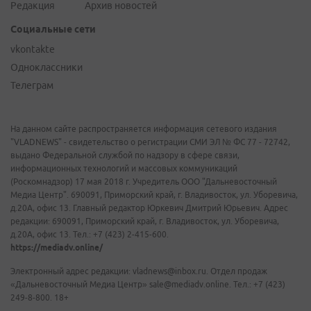
Редакция
Архив новостей
Социальные сети
vkontakte
Одноклассники
Телеграм
На данном сайте распространяется информация сетевого издания
"VLADNEWS" - свидетельство о регистрации СМИ ЭЛ № ФС 77 - 72742,
выдано Федеральной службой по надзору в сфере связи,
информационных технологий и массовых коммуникаций
(Роскомнадзор) 17 мая 2018 г. Учредитель ООО "Дальневосточный
Медиа Центр". 690091, Приморский край, г. Владивосток, ул. Уборевича,
д.20А, офис 13. Главный редактор Юркевич Дмитрий Юрьевич. Адрес
редакции: 690091, Приморский край, г. Владивосток, ул. Уборевича,
д.20А, офис 13. Тел.: +7 (423) 2-415-600.
https://mediadv.online/
Электронный адрес редакции: vladnews@inbox.ru. Отдел продаж
«Дальневосточный Медиа Центр» sale@mediadv.online. Тел.: +7 (423)
249-8-800. 18+