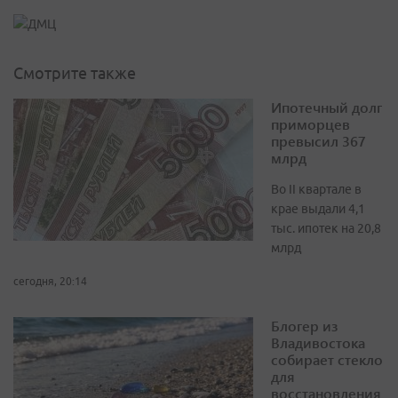
Смотрите также
Ипотечный долг
приморцев
превысил 367
млрд
Во II квартале в
крае выдали 4,1
тыс. ипотек на 20,8
млрд
сегодня, 20:14
Блогер из
Владивостока
собирает стекло
для
восстановления