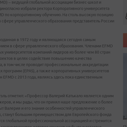
FMD) – ведущей глобальной ассоциации бизнес-школ и
иногласно избрали ректора Корпоративного университета
MD по корпоративному обучению. На столь высокую позицию
 сфере управленческого образования представитель России
озданная в 1972 году и являющаяся сегодня самым
ием в сфере управленческого образования. Членами EFMD
х университетов компаний-лидеров из более чем 80 стран
оектов в целях содействия повышению качества
а, в том числе проводит профессиональные аккредитации
ых программ (EPAS), а также корпоративных университетов
ен EFMD с 2013 года, являясь здесь пока единственным
эль отметил: «Профессор Валерий Катькало является одним
жеров, и мы рады, что он принял наше предложение о более
т Валерия и его знания особенностей управленческого
ях, станут большим преимуществом для Европейского фонда
тся глобальной профессиональной ассоциацией и стремится
П