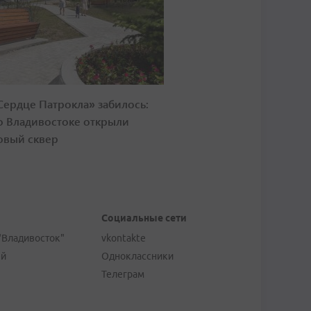
Сердце Патрокла» забилось:
о Владивостоке открыли
овый сквер
Социальные сети
"Владивосток"
vkontakte
ей
Одноклассники
Телеграм