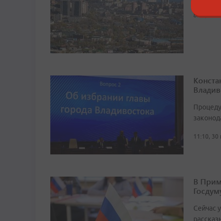
8:45, 30 
Конста
Владив
Процеду
законод
11:10, 30
В Прим
Госдум
Сейчас 
рассказ