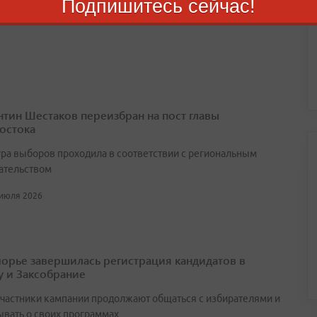
Подпишитесь сейчас!
июля 2026
нтин Шестаков переизбран на пост главы
остока
ра выборов проходила в соответствии с региональным
ательством
 июля 2026
орье завершилась регистрация кандидатов в
у и Заксобрание
участники кампании продолжают общаться с избирателями и
ывать о своих программах