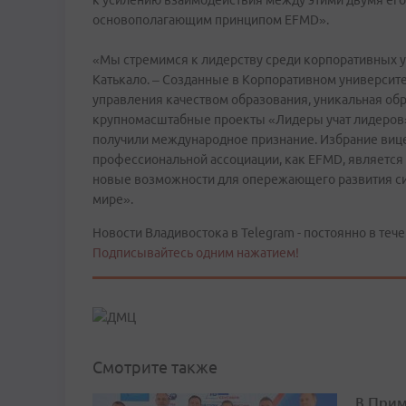
к усилению взаимодействия между этими двумя его
основополагающим принципом EFMD».
«Мы стремимся к лидерству среди корпоративных у
Катькало. – Созданные в Корпоративном университ
управления качеством образования, уникальная обр
крупномасштабные проекты «Лидеры учат лидеров» 
получили международное признание. Избрание виц
профессиональной ассоциации, как EFMD, является 
новые возможности для опережающего развития с
мире».
Новости Владивостока в Telegram - постоянно в тече
Подписывайтесь одним нажатием!
Смотрите также
В Прим