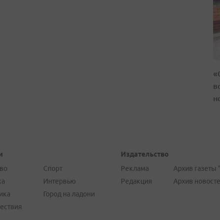
«
в
н
и
Издательство
во
Спорт
Реклама
Архив газеты 
ка
Интервью
Редакция
Архив новост
ика
Город на ладони
ествия