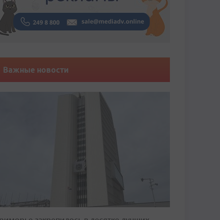
Важные новости
риморье закрепилось в десятке лучших