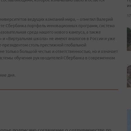
 составляющими, которое изначально было и остается
и
17
ниверситетов ведущих компаний мира, – отметил Валерий
ете Сбербанка портфель инновационных программ, система
азовательная среда нашего нового кампуса, а также
и «Виртуальная школа» не имеют аналогов в России и уже
е-президентом столь престижной глобальной
не только большой честью и ответственностью, но и означает
истемы обучения руководителей Сбербанка в современном
ние дня.
орье подписано соглашение о сотрудничестве по