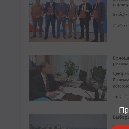
наблюд
Выборы 
21:24, 27
Волошк
режим
Централ
Госдумы
которые
10:17, 28
Пр
Выборы
Градона