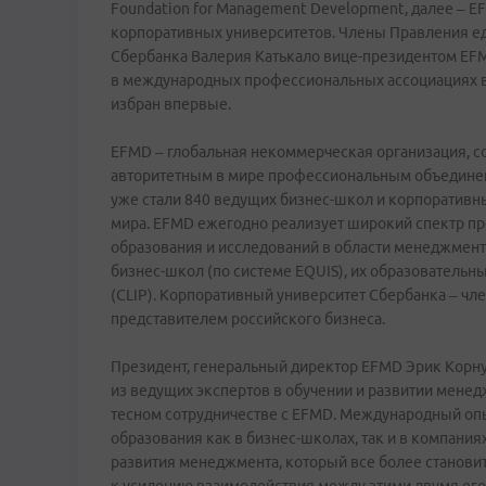
Foundation for Management Development, далее – E
корпоративных университетов. Члены Правления ед
Сбербанка Валерия Катькало вице-президентом EF
в международных профессиональных ассоциациях в
избран впервые.
EFMD – глобальная некоммерческая организация, с
авторитетным в мире профессиональным объединен
уже стали 840 ведущих бизнес-школ и корпоративны
мира. EFMD ежегодно реализует широкий спектр пр
образования и исследований в области менеджмент
бизнес-школ (по системе EQUIS), их образовательн
(CLIP). Корпоративный университет Сбербанка – чл
представителем российского бизнеса.
Президент, генеральный директор EFMD Эрик Корну
из ведущих экспертов в обучении и развитии менед
тесном сотрудничестве с EFMD. Международный опы
образования как в бизнес-школах, так и в компани
развития менеджмента, который все более станови