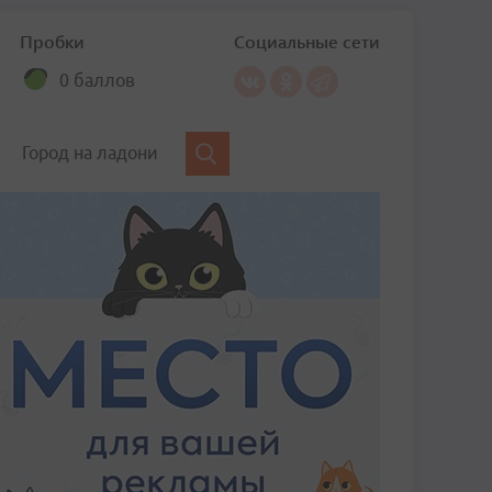
Пробки
Социальные сети
0 баллов
Город на ладони