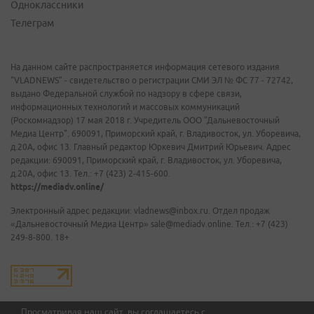
Одноклассники
Телеграм
На данном сайте распространяется информация сетевого издания
"VLADNEWS" - свидетельство о регистрации СМИ ЭЛ № ФС 77 - 72742,
выдано Федеральной службой по надзору в сфере связи,
информационных технологий и массовых коммуникаций
(Роскомнадзор) 17 мая 2018 г. Учредитель ООО "Дальневосточный
Медиа Центр". 690091, Приморский край, г. Владивосток, ул. Уборевича,
д.20А, офис 13. Главный редактор Юркевич Дмитрий Юрьевич. Адрес
редакции: 690091, Приморский край, г. Владивосток, ул. Уборевича,
д.20А, офис 13. Тел.: +7 (423) 2-415-600.
https://mediadv.online/
Электронный адрес редакции: vladnews@inbox.ru. Отдел продаж
«Дальневосточный Медиа Центр» sale@mediadv.online. Тел.: +7 (423)
249-8-800. 18+
Просматривая наш сайт, вы соглашаетесь с