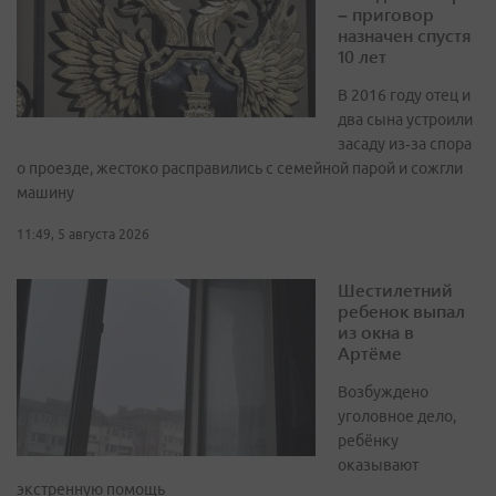
– приговор
назначен спустя
10 лет
В 2016 году отец и
два сына устроили
засаду из‑за спора
о проезде, жестоко расправились с семейной парой и сожгли
машину
11:49, 5 августа 2026
Шестилетний
ребенок выпал
из окна в
Артёме
Возбуждено
уголовное дело,
ребёнку
оказывают
экстренную помощь