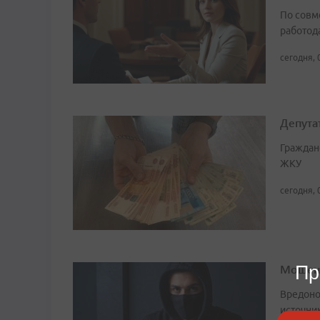
По совм
работода
сегодня, 
Депута
Граждан
ЖКУ
сегодня, 
Мошенн
Пр
Вредоно
источни