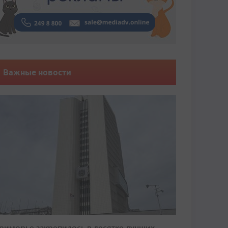
Важные новости
риморье закрепилось в десятке лучших