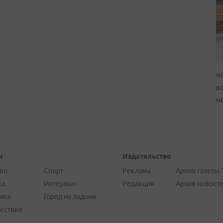
«
в
н
и
Издательство
во
Спорт
Реклама
Архив газеты 
ка
Интервью
Редакция
Архив новост
ика
Город на ладони
ествия