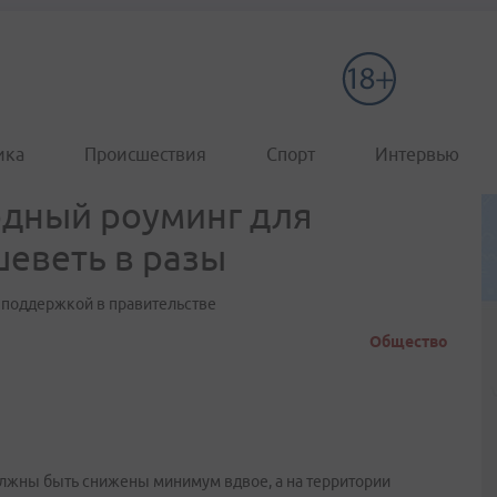
ика
Происшествия
Спорт
Интервью
одный роуминг для
еветь в разы
 поддержкой в правительстве
Общество
лжны быть снижены минимум вдвое, а на территории