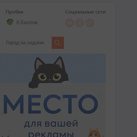
Пробки
Социальные сети
0 баллов
Город на ладони