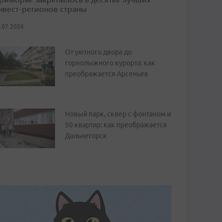
нвест-регионов страны
.07.2026
От уютного двора до
горнолыжного курорта: как
преображается Арсеньев
Новый парк, сквер с фонтаном и
50 квартир: как преображается
Дальнегорск