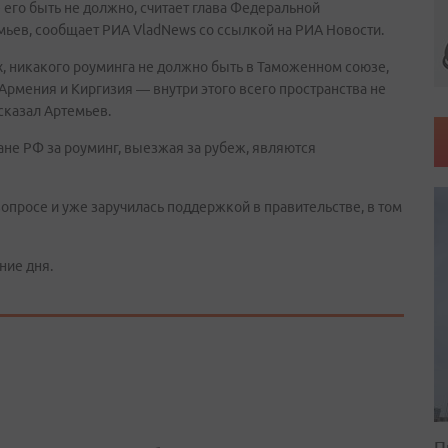
 его быть не должно, считает глава Федеральной
ьев, сообщает РИА VladNews со ссылкой на РИА Новости.
ых, никакого роуминга не должно быть в Таможенном союзе,
, Армения и Киргизия — внутри этого всего пространства не
сказал Артемьев.
ане РФ за роуминг, выезжая за рубеж, являются
опросе и уже заручилась поддержкой в правительстве, в том
ние дня.
П