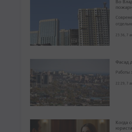
Во Вла
пожарн
Совреме
отдельн
23:36, 7 
Фасад 
Работы 
22:29, 7 
Когда 
юрист