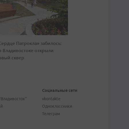
Сердце Патрокла» забилось:
о Владивостоке открыли
овый сквер
Социальные сети
"Владивосток"
vkontakte
ей
Одноклассники
Телеграм