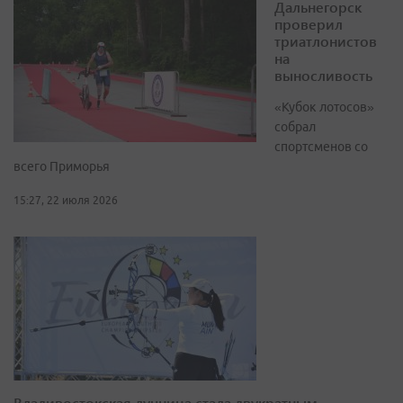
Дальнегорск
проверил
триатлонистов
на
выносливость
«Кубок лотосов»
собрал
спортсменов со
всего Приморья
15:27, 22 июля 2026
Владивостокская лучница стала двукратным