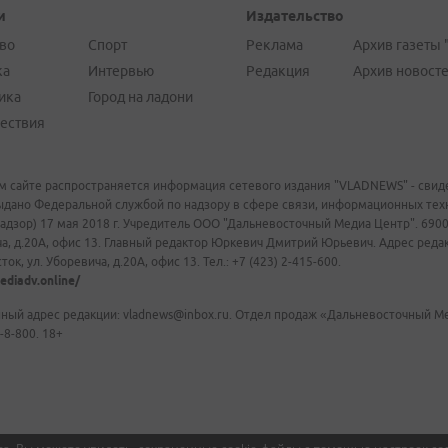
и
Издательство
во
Спорт
Реклама
Архив газеты 
ка
Интервью
Редакция
Архив новост
ика
Город на ладони
ествия
м сайте распространяется информация сетевого издания "VLADNEWS" - свиде
ыдано Федеральной службой по надзору в сфере связи, информационных те
адзор) 17 мая 2018 г. Учредитель ООО "Дальневосточный Медиа Центр". 69009
а, д.20А, офис 13. Главный редактор Юркевич Дмитрий Юрьевич. Адрес редакц
ок, ул. Уборевича, д.20А, офис 13. Тел.: +7 (423) 2-415-600.
ediadv.online/
ный адрес редакции: vladnews@inbox.ru. Отдел продаж «Дальневосточный Мед
-8-800. 18+