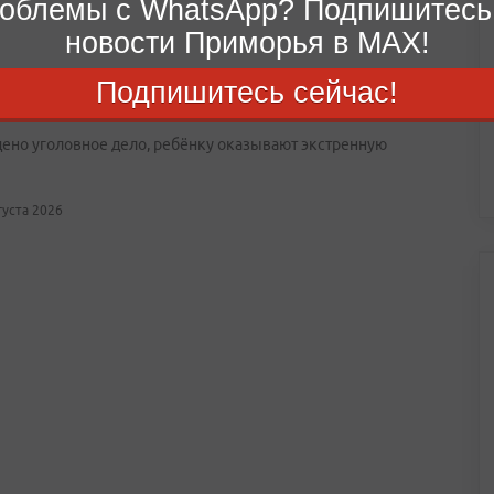
облемы с WhatsApp? Подпишитесь
новости Приморья в MAX!
Подпишитесь сейчас!
етний ребенок выпал из окна в Артёме
ено уголовное дело, ребёнку оказывают экстренную
вгуста 2026