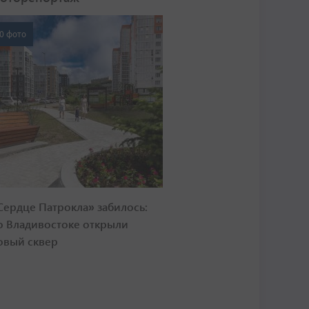
0 фото
Сердце Патрокла» забилось:
о Владивостоке открыли
овый сквер