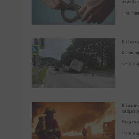
передан
9:48, 7 а
В Нахо
К счасть
12:12, 6 
В Боль
заброш
Общая п
11:16, 6 