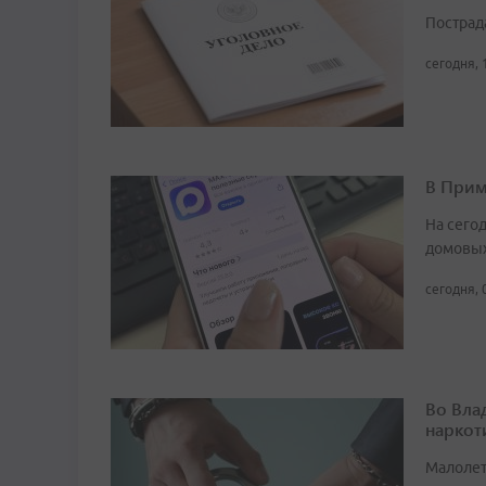
Пострад
сегодня, 
В Прим
На сего
домовых
сегодня, 
Во Вла
наркот
Малолет