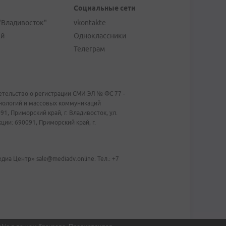
Социальные сети
"Владивосток"
vkontakte
ей
Одноклассники
Телеграм
тельство о регистрации СМИ ЭЛ № ФС 77 -
хнологий и массовых коммуникаций
1, Приморский край, г. Владивосток, ул.
ии: 690091, Приморский край, г.
иа Центр» sale@mediadv.online. Тел.: +7