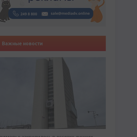
Важные новости
риморье закрепилось в десятке лучших