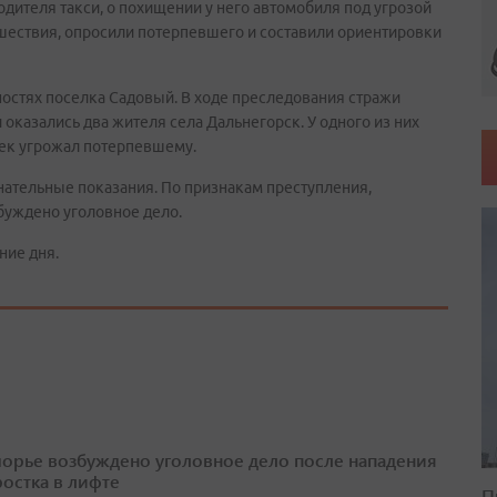
дителя такси, о похищении у него автомобиля под угрозой
шествия, опросили потерпевшего и составили ориентировки
остях поселка Садовый. В ходе преследования стражи
казались два жителя села Дальнегорск. У одного из них
ек угрожал потерпевшему.
нательные показания. По признакам преступления,
буждено уголовное дело.
ние дня.
орье возбуждено уголовное дело после нападения
ростка в лифте
П