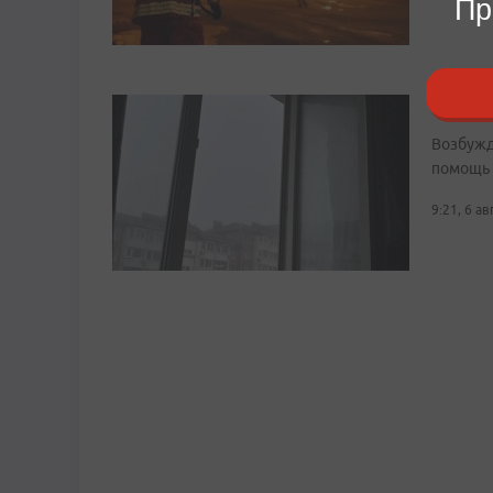
Пр
Шестил
Возбужд
помощь
9:21, 6 а