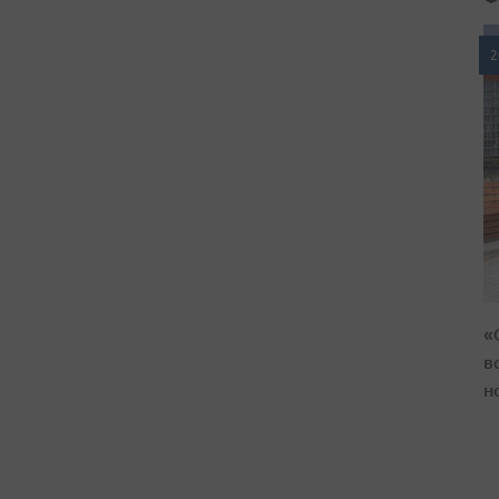
2
«
в
н