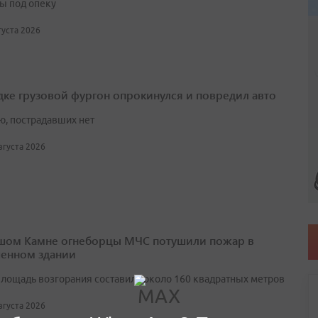
ы под опеку
вгуста 2026
дке грузовой фургон опрокинулся и повредил авто
ю, пострадавших нет
августа 2026
шом Камне огнеборцы МЧС потушили пожар в
енном здании
лощадь возгорания составила около 160 квадратных метров
августа 2026