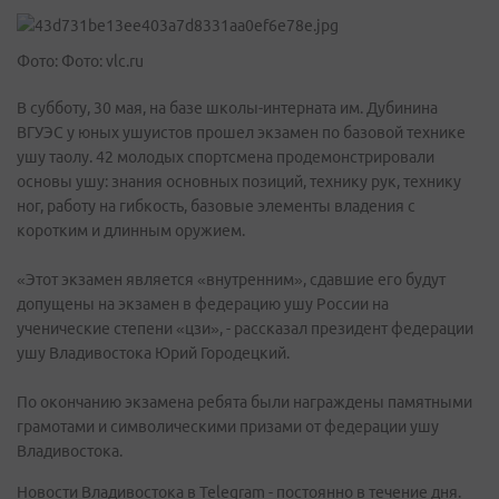
Фото: Фото: vlc.ru
В субботу, 30 мая, на базе школы-интерната им. Дубинина
ВГУЭС у юных ушуистов прошел экзамен по базовой технике
ушу таолу. 42 молодых спортсмена продемонстрировали
основы ушу: знания основных позиций, технику рук, технику
ног, работу на гибкость, базовые элементы владения с
коротким и длинным оружием.
«Этот экзамен является «внутренним», сдавшие его будут
допущены на экзамен в федерацию ушу России на
ученические степени «цзи», - рассказал президент федерации
ушу Владивостока Юрий Городецкий.
По окончанию экзамена ребята были награждены памятными
грамотами и символическими призами от федерации ушу
Владивостока.
Новости Владивостока в Telegram - постоянно в течение дня.