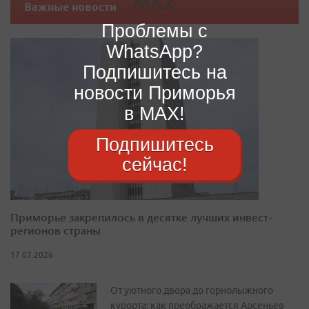
Важные новости
Проблемы с
WhatsApp?
Подпишитесь на
новости Приморья
в MAX!
Подпишитесь
сейчас!
Приморье закрепилось в десятке лучших инвест-
регионов страны
17.07.2026
От уютного двора до горнолыжного
курорта: как преображается Арсеньев