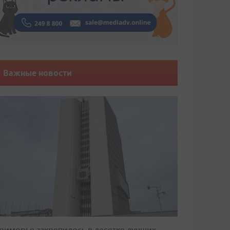
Важные новости
риморье закрепилось в десятке лучших