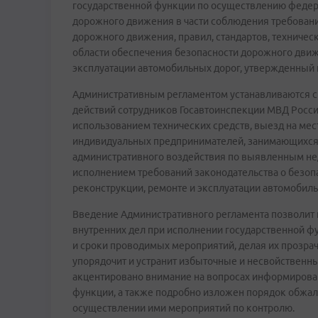
государственной функции по осуществлению федера
дорожного движения в части соблюдения требовани
дорожного движения, правил, стандартов, техничес
области обеспечения безопасности дорожного движе
эксплуатации автомобильных дорог, утвержденный п
Административным регламентом устанавливаются с
действий сотрудников Госавтоинспекции МВД России
использованием технических средств, выезд на ме
индивидуальных предпринимателей, занимающихся 
административного воздействия по выявленным нед
исполнением требований законодательства о безоп
реконструкции, ремонте и эксплуатации автомобиль
Введение Административного регламента позволит
внутренних дел при исполнении государственной ф
и сроки проводимых мероприятий, делая их прозра
упорядочит и устранит избыточные и несвойственны
акцентировано внимание на вопросах информирова
функции, а также подробно изложен порядок обжал
осуществлении ими мероприятий по контролю.