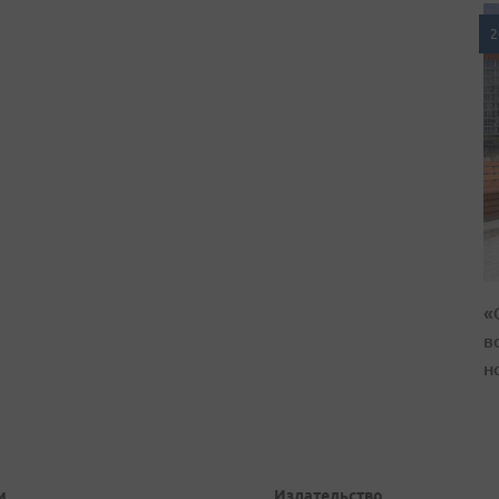
2
«
в
н
и
Издательство