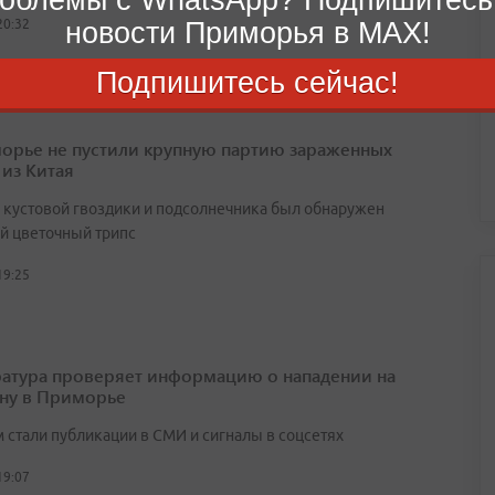
новости Приморья в MAX!
20:32
Подпишитесь сейчас!
орье не пустили крупную партию зараженных
 из Китая
х кустовой гвоздики и подсолнечника был обнаружен
й цветочный трипс
19:25
атура проверяет информацию о нападении на
ну в Приморье
 стали публикации в СМИ и сигналы в соцсетях
19:07