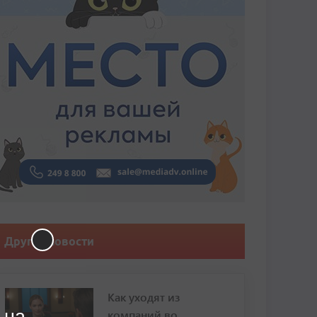
Другие новости
Как уходят из
 на
компаний во