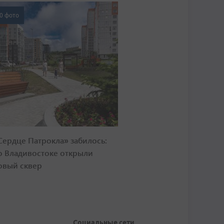
0 фото
Сердце Патрокла» забилось:
о Владивостоке открыли
овый сквер
Социальные сети