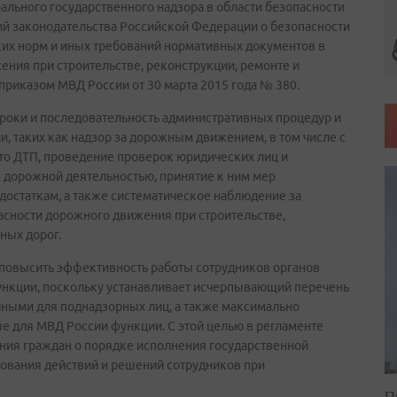
льного государственного надзора в области безопасности
й законодательства Российской Федерации о безопасности
ких норм и иных требований нормативных документов в
ния при строительстве, реконструкции, ремонте и
риказом МВД России от 30 марта 2015 года № 380.
роки и последовательность административных процедур и
, таких как надзор за дорожным движением, в том числе с
сто ДТП, проведение проверок юридических лиц и
дорожной деятельностью, принятие к ним мер
остаткам, а также систематическое наблюдение за
асности дорожного движения при строительстве,
ных дорог.
 повысить эффективность работы сотрудников органов
ункции, поскольку устанавливает исчерпывающий перечень
чными для поднадзорных лиц, а также максимально
е для МВД России функции. С этой целью в регламенте
ния граждан о порядке исполнения государственной
ования действий и решений сотрудников при
П