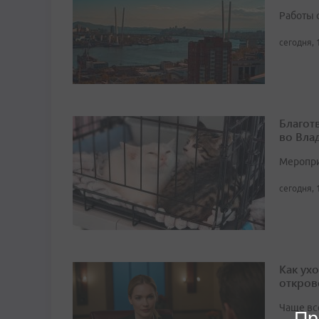
Работы 
сегодня, 
Благот
во Вла
Мероприя
сегодня, 
Как ух
откров
Чаще вс
Пр