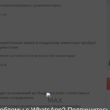
синхронизированы с развитием парка
17:44
ворительная акция в поддержку животных пройдет
дивостоке
тие состоится 8 и 9 августа в Нагорном парке
18:28
одят из компаний во Владивостоке: статистика и
ения сотрудников
его о планах уволиться заранее говорят женщины
облемы с WhatsApp? Подпишитесь