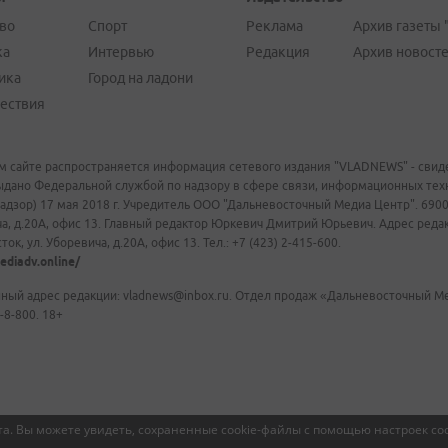
во
Спорт
Реклама
Архив газеты 
ка
Интервью
Редакция
Архив новост
ика
Город на ладони
ествия
м сайте распространяется информация сетевого издания "VLADNEWS" - свиде
ыдано Федеральной службой по надзору в сфере связи, информационных те
адзор) 17 мая 2018 г. Учредитель ООО "Дальневосточный Медиа Центр". 69009
а, д.20А, офис 13. Главный редактор Юркевич Дмитрий Юрьевич. Адрес редакц
ок, ул. Уборевича, д.20А, офис 13. Тел.: +7 (423) 2-415-600.
ediadv.online/
ный адрес редакции: vladnews@inbox.ru. Отдел продаж «Дальневосточный Мед
-8-800. 18+
а. Вы можете увидеть, сохраненные cookie-файлы с помощью настроек coo