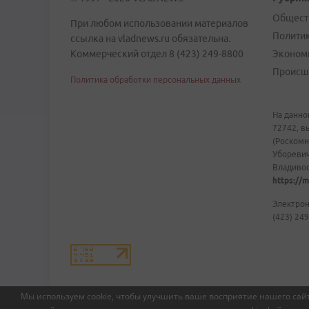
Общест
При любом использовании материалов
Полити
ссылка на vladnews.ru обязательна.
Коммерческий отдел 8 (423) 249-8800
Эконом
Происш
Политика обработки персональных данных
На данно
72742, в
(Роскомн
Уборевич
Владивост
https://m
Электрон
(423) 249
Мы используем cookie, чтобы улучшить ваше восприятие нашего сайт