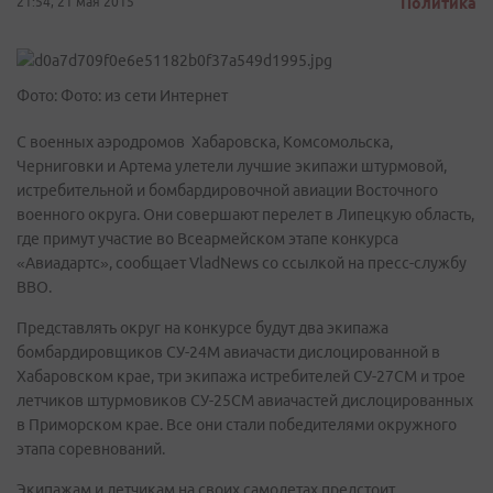
21:54, 21 мая 2015
Политика
Фото: Фото: из сети Интернет
С военных аэродромов Хабаровска, Комсомольска,
Черниговки и Артема улетели лучшие экипажи штурмовой,
истребительной и бомбардировочной авиации Восточного
военного округа. Они совершают перелет в Липецкую область,
где примут участие во Всеармейском этапе конкурса
«Авиадартс», сообщает VladNews со ссылкой на пресс-службу
ВВО.
Представлять округ на конкурсе будут два экипажа
бомбардировщиков СУ-24М авиачасти дислоцированной в
Хабаровском крае, три экипажа истребителей СУ-27СМ и трое
летчиков штурмовиков СУ-25СМ авиачастей дислоцированных
в Приморском крае. Все они стали победителями окружного
этапа соревнований.
Экипажам и летчикам на своих самолетах предстоит