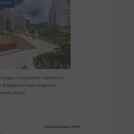
0 фото
Сердце Патрокла» забилось:
о Владивостоке открыли
овый сквер
Социальные сети