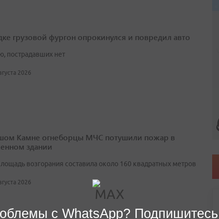
дке грузовой фургон опрокинулся и повредил авто
ю, пострадавших нет
августа 2026
шом Камне огнеборцы МЧС потушили пожар в
енном здании
лощадь возгорания составила около 160 квадратных метров
августа 2026
облемы с WhatsApp? Подпишитесь