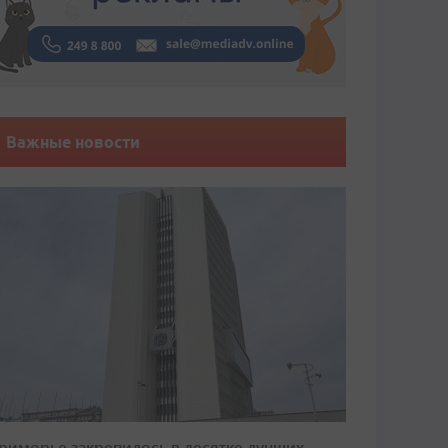
Важные новости
риморье закрепилось в десятке лучших