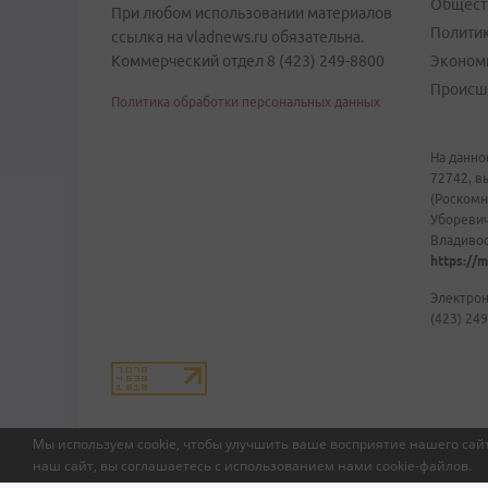
Общест
При любом использовании материалов
Полити
ссылка на vladnews.ru обязательна.
Коммерческий отдел 8 (423) 249-8800
Эконом
Происш
Политика обработки персональных данных
На данно
72742, в
(Роскомн
Уборевич
Владивост
https://m
Электрон
(423) 249
Мы используем cookie, чтобы улучшить ваше восприятие нашего сайт
наш сайт, вы соглашаетесь с использованием нами
cookie-файлов
.