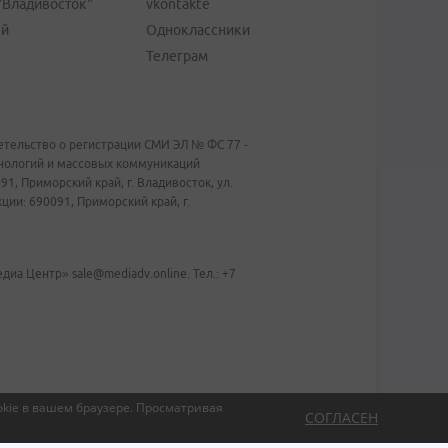
"Владивосток"
vkontakte
ей
Одноклассники
Телеграм
тельство о регистрации СМИ ЭЛ № ФС 77 -
хнологий и массовых коммуникаций
1, Приморский край, г. Владивосток, ул.
ии: 690091, Приморский край, г.
иа Центр» sale@mediadv.online. Тел.: +7
kie в вашем браузере.
Просматривая
СОГЛАСЕН