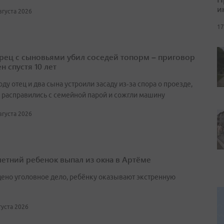
и
августа 2026
17
ец с сыновьями убил соседей топорм – приговор
н спустя 10 лет
оду отец и два сына устроили засаду из‑за спора о проезде,
 расправились с семейной парой и сожгли машину
августа 2026
етний ребенок выпал из окна в Артёме
ено уголовное дело, ребёнку оказывают экстренную
вгуста 2026