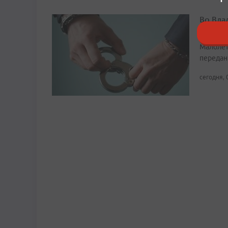
Во Вла
наркот
Малолет
передан
сегодня, 