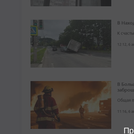
В Нахо
К счасть
12:12, 6 
В Боль
заброш
Общая п
11:16, 6 
Пр