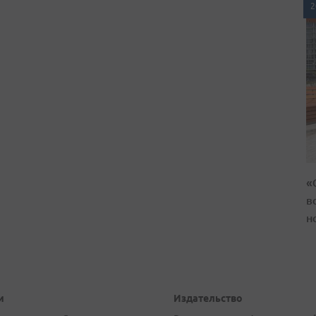
2
«
в
н
и
Издательство