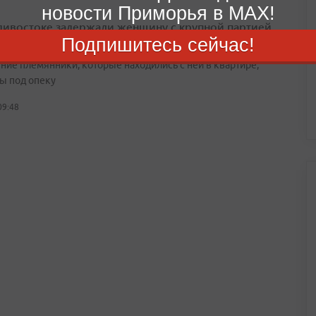
новости Приморья в MAX!
дивостоке задержали женщину с крупной партией
иков
Подпишитесь сейчас!
ние племянники, которые находились с ней в квартире,
ы под опеку
09:48