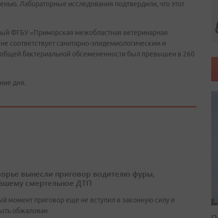
енью. Лабораторные исследования подтвердили, что этот
ный ФГБУ «Приморская межобластная ветеринарная
а не соответствует санитарно-эпидемиологическим и
 общей бактериальной обсемененности был превышен в 260
ние дня.
орье вынесли приговор водителю фуры,
вшему смертельное ДТП
ый момент приговор еще не вступил в законную силу и
ыть обжалован
П