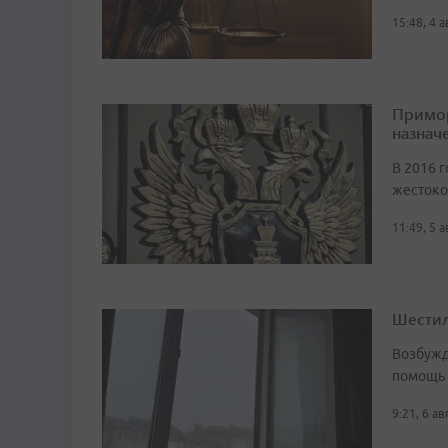
15:48, 4 
Примор
назначе
В 2016 г
жестоко
11:49, 5 
Шестил
Возбужд
помощь
9:21, 6 а