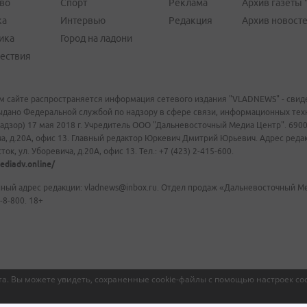
во
Спорт
Реклама
Архив газеты 
ка
Интервью
Редакция
Архив новост
ика
Город на ладони
ествия
м сайте распространяется информация сетевого издания "VLADNEWS" - свиде
ыдано Федеральной службой по надзору в сфере связи, информационных те
адзор) 17 мая 2018 г. Учредитель ООО "Дальневосточный Медиа Центр". 69009
а, д.20А, офис 13. Главный редактор Юркевич Дмитрий Юрьевич. Адрес редакц
ок, ул. Уборевича, д.20А, офис 13. Тел.: +7 (423) 2-415-600.
ediadv.online/
ный адрес редакции: vladnews@inbox.ru. Отдел продаж «Дальневосточный Мед
-8-800. 18+
а. Вы можете увидеть, сохраненные cookie-файлы с помощью настроек coo