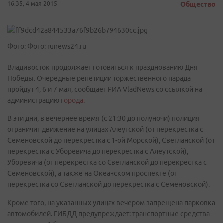
16:35, 4 мая 2015
Общество
Фото: Фото: runews24.ru
Владивосток продолжает готовиться к празднованию Дня
Победы. Очередные репетиции торжественного парада
пройдут 4, 6 и 7 мая, сообщает РИА VladNews со ссылкой на
администрацию
города
.
В эти дни, в вечернее время (с 21:30 до полуночи) полиция
ограничит движение на улицах Алеутской (от перекрестка с
Семеновской до перекрестка с 1-ой Морской), Светланской (от
перекрестка с Уборевича до перекрестка с Алеутской),
Уборевича (от перекрестка со Светланской до перекрестка с
Семеновской), а также на Океанском проспекте (от
перекрестка со Светланской до перекрестка с Семеновской).
Кроме того, на указанных улицах вечером запрещена парковка
автомобилей. ГИБДД предупреждает: транспортные средства