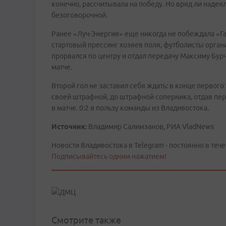
конечно, рассчитывала на победу. Но вряд ли надеял
безоговорочной.
Ранее «Луч-Энергия» еще никогда не побеждала «Г
стартовый прессинг хозяев поля, футболисты орган
прорвался по центру и отдал передачу Максиму Бур
матче.
Второй гол не заставил себя ждать: в конце первог
своей штрафной, до штрафной соперника, отдав пер
в матче. 0:2 в пользу команды из Владивостока.
Источник:
Владимир Салимзанов, РИА VladNews
Новости Владивостока в Telegram - постоянно в тече
Подписывайтесь одним нажатием!
Смотрите также