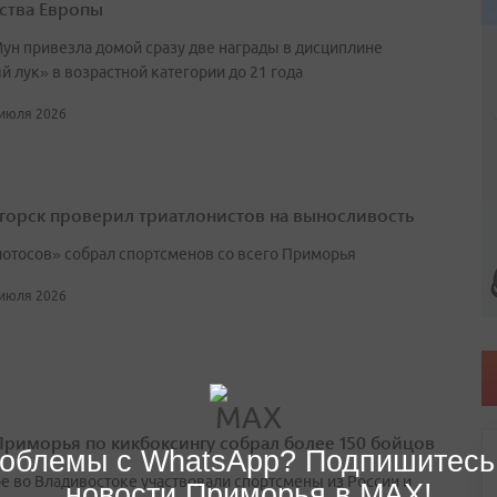
ства Европы
ун привезла домой сразу две награды в дисциплине
 лук» в возрастной категории до 21 года
 июля 2026
горск проверил триатлонистов на выносливость
лотосов» собрал спортсменов со всего Приморья
 июля 2026
Приморья по кикбоксингу собрал более 150 бойцов
облемы с WhatsApp? Подпишитесь
ре во Владивостоке участвовали спортсмены из России и
новости Приморья в MAX!