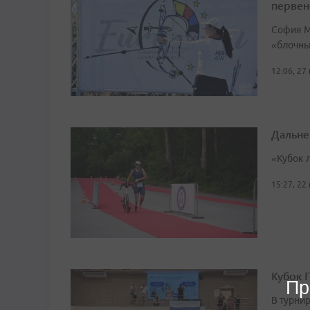
первен
София М
«блочный
12:06, 27
Дальне
«Кубок 
15:27, 22
Кубок 
Пр
В турни