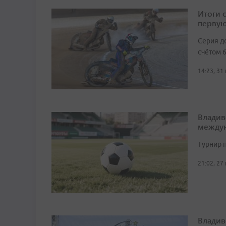
Итоги 
первую
Серия д
счётом 6
14:23, 31
Владив
междун
Турнир п
21:02, 27
Владив