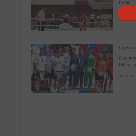
Китая
13:29, 21
Примор
В копил
Губерна
16:29, 17