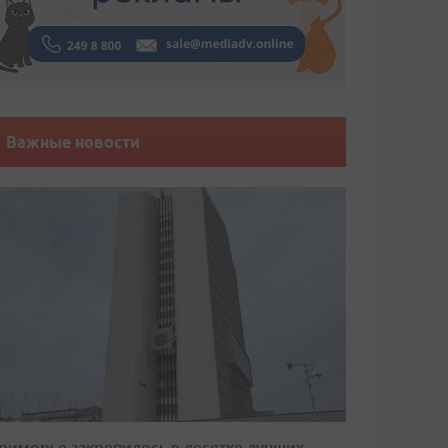
Важные новости
риморье закрепилось в десятке лучших