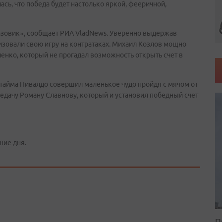
ась, что победа будет настолько яркой, фееричной,
азовик», сообщает РИА VladNews. Уверенно выдержав
изовали свою игру на контратаках. Михаил Козлов мощно
ченко, который не прогадал возможность открыть счет в
о тайма Нивалдо совершил маленькое чудо пройдя с мячом от
едачу Роману Славнову, который и установил победный счет
ние дня.
П