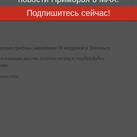
Подпишитесь сейчас!
 июля 2026
ские гребцы завоевали 18 медалей в Энгельсе
ке команды восемь золотых наград и серебро Кубка
тора
 июля 2026