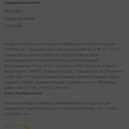
Социальные сети
vkontakte
Одноклассники
Телеграм
На данном сайте распространяется информация сетевого издания
"VLADNEWS" - свидетельство о регистрации СМИ ЭЛ № ФС 77 - 72742,
выдано Федеральной службой по надзору в сфере связи,
информационных технологий и массовых коммуникаций
(Роскомнадзор) 17 мая 2018 г. Учредитель ООО "Дальневосточный
Медиа Центр". 690091, Приморский край, г. Владивосток, ул. Уборевича,
д.20А, офис 13. Главный редактор Юркевич Дмитрий Юрьевич. Адрес
редакции: 690091, Приморский край, г. Владивосток, ул. Уборевича,
д.20А, офис 13. Тел.: +7 (423) 2-415-600.
https://mediadv.online/
Электронный адрес редакции: vladnews@inbox.ru. Отдел продаж
«Дальневосточный Медиа Центр» sale@mediadv.online. Тел.: +7 (423)
249-8-800. 18+