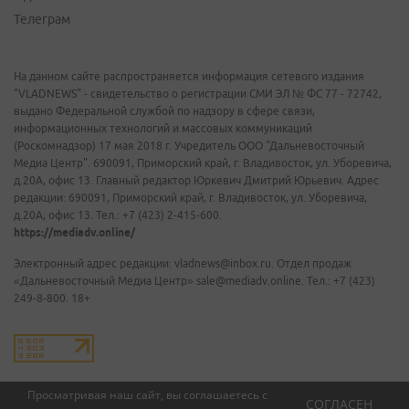
Телеграм
На данном сайте распространяется информация сетевого издания
"VLADNEWS" - свидетельство о регистрации СМИ ЭЛ № ФС 77 - 72742,
выдано Федеральной службой по надзору в сфере связи,
информационных технологий и массовых коммуникаций
(Роскомнадзор) 17 мая 2018 г. Учредитель ООО "Дальневосточный
Медиа Центр". 690091, Приморский край, г. Владивосток, ул. Уборевича,
д.20А, офис 13. Главный редактор Юркевич Дмитрий Юрьевич. Адрес
редакции: 690091, Приморский край, г. Владивосток, ул. Уборевича,
д.20А, офис 13. Тел.: +7 (423) 2-415-600.
https://mediadv.online/
Электронный адрес редакции: vladnews@inbox.ru. Отдел продаж
«Дальневосточный Медиа Центр» sale@mediadv.online. Тел.: +7 (423)
249-8-800. 18+
Просматривая наш сайт, вы соглашаетесь с
СОГЛАСЕН