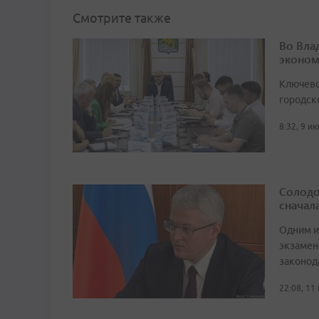
Смотрите также
Во Вла
эконом
Ключево
городск
8:32, 9 и
Солодо
сначал
Одним и
экзамен
законод
22:08, 11