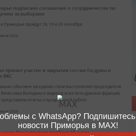
орье подписано соглашение о сотрудничестве по
ению за выборами
в Приморье пройдут 18, 19 и 20 сентября
 июля 2026
о принял участие в закрытии сессии Госдумы в
е ВКС
ьным событием заседания стали выступления председателя
 Вячеслава Володина и лидеров всех пяти думских фракций,
 представили отчеты о проделанной работе
 июля 2026
облемы с WhatsApp? Подпишитесь
новости Приморья в MAX!
 мэра Владивостока пройдут 30 июля