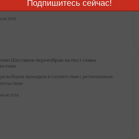
Подпишитесь сейчас!
чальник избирается сроком на пять лет
июля 2026
нтин Шестаков переизбран на пост главы
остока
ра выборов проходила в соответствии с региональным
ательством
 июля 2026