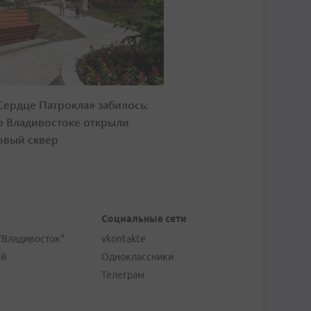
Сердце Патрокла» забилось:
о Владивостоке открыли
овый сквер
Социальные сети
"Владивосток"
vkontakte
ей
Одноклассники
Телеграм