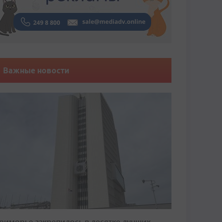
Важные новости
риморье закрепилось в десятке лучших