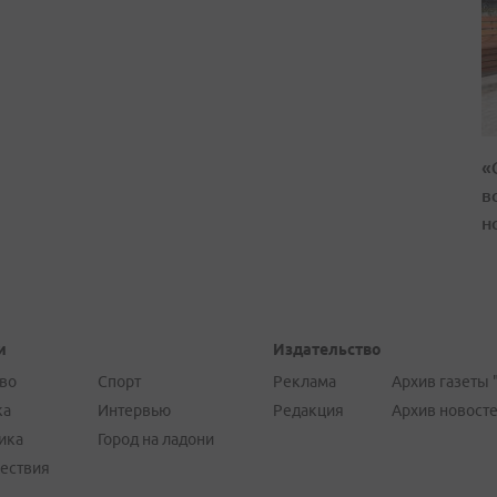
«
в
н
и
Издательство
во
Спорт
Реклама
Архив газеты 
ка
Интервью
Редакция
Архив новост
ика
Город на ладони
ествия