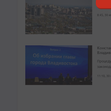
Градона
8:45, 30 
Конста
Владив
Процеду
законод
11:10, 30