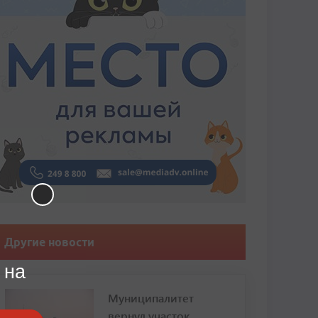
Другие новости
 на
Муниципалитет
вернул участок