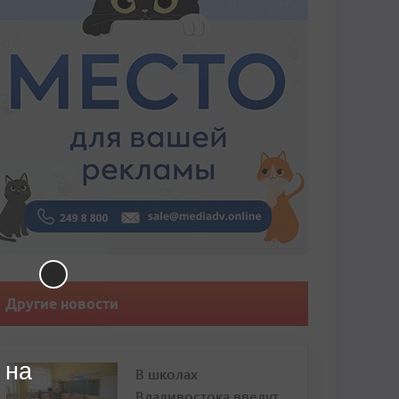
Другие новости
 на
В школах
Владивостока введут