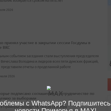
чальник избирается сроком на пять лет
июля 2026
о принял участие в закрытии сессии Госдумы в
е ВКС
ьным событием заседания стали выступления председателя
 Вячеслава Володина и лидеров всех пяти думских фракций,
 представили отчеты о проделанной работе
 июля 2026
орье подписано соглашение о сотрудничестве по
ению за выборами
облемы с WhatsApp? Подпишитесь
в Приморье пройдут 18, 19 и 20 сентября
новости Приморья в MAX!