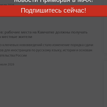
 июля 2026
Подпишитесь сейчас!
в: рабочие места на Камчатке должны получать
а местные жители
з ключевых нововведений стало изменение порядка сдачи
ов для иностранцев по русскому языку, истории и основам
ательства России
 июля 2026