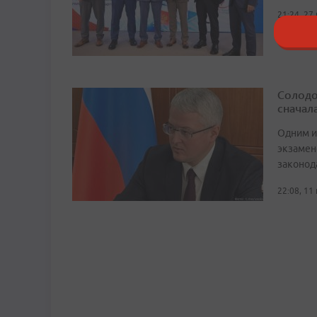
21:24, 27
Солодо
сначал
Одним и
экзамен
законод
22:08, 11