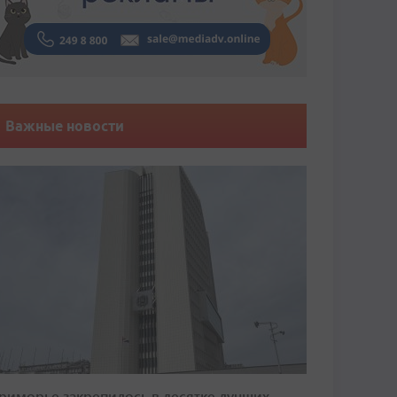
Важные новости
риморье закрепилось в десятке лучших