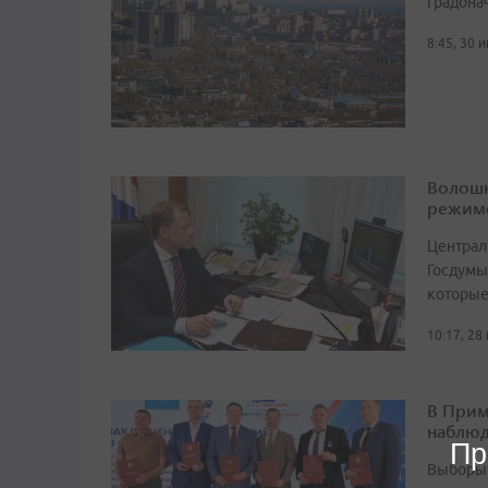
Градона
8:45, 30 
Волошк
режим
Централ
Госдумы
которые
10:17, 28
В Прим
наблюд
Пр
Выборы 