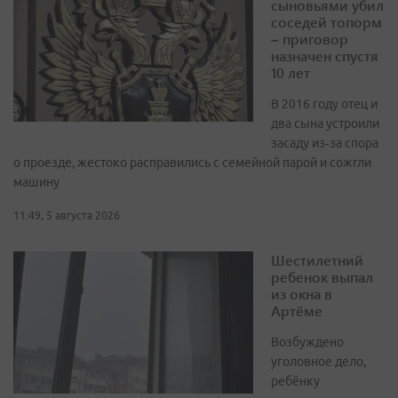
сыновьями убил
соседей топорм
– приговор
назначен спустя
10 лет
В 2016 году отец и
два сына устроили
засаду из‑за спора
о проезде, жестоко расправились с семейной парой и сожгли
машину
11:49, 5 августа 2026
Шестилетний
ребенок выпал
из окна в
Артёме
Возбуждено
уголовное дело,
ребёнку