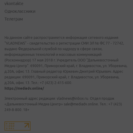
vkontakte
Одноклассники
Телеграм
На данном сайте распространяется информация сетевого издания
"VLADNEWS" - свидетельство о регистрации СМИ ЭЛ № ФС 77 - 72742,
выдано Федеральной службой по надзору в сфере связи,
информационных технологий и массовых коммуникаций
(Роскомнадзор) 17 мая 2018 г. Учредитель ООО "Дальневосточный
Медиа Центр". 690091, Приморский край, г. Владивосток, ул. Уборевича,
д.20А, офис 13. Главный редактор Юркевич Дмитрий Юрьевич. Адрес
редакции: 690091, Приморский край, г. Владивосток, ул. Уборевича,
д.20А, офис 13. Тел.: +7 (423) 2-415-600.
https://mediadv.online/
Электронный адрес редакции: vladnews@inbox.ru. Отдел продаж
«Дальневосточный Медиа Центр» sale@mediadv.online. Тел.: +7 (423)
249-8-800. 18+