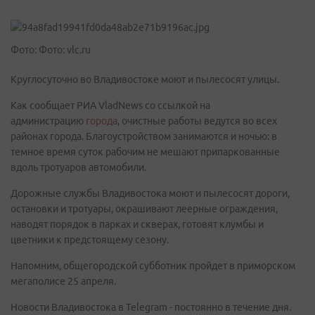
Фото: Фото: vlc.ru
Круглосуточно во Владивостоке моют и пылесосят улицы.
Как сообщает РИА VladNews со ссылкой на
администрацию
города
, очистные работы ведутся во всех
районах города. Благоустройством занимаются и ночью: в
темное время суток рабочим не мешают припаркованные
вдоль тротуаров автомобили.
Дорожные службы Владивостока моют и пылесосят дороги,
остановки и тротуары, окрашивают леерные ограждения,
наводят порядок в парках и скверах, готовят клумбы и
цветники к предстоящему сезону.
Напомним, общегородской субботник пройдет в приморском
мегаполисе 25 апреля.
Новости Владивостока в Telegram - постоянно в течение дня.