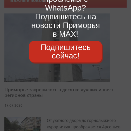
Важные новости
WhatsApp?
Подпишитесь на
новости Приморья
в MAX!
Подпишитесь
сейчас!
Приморье закрепилось в десятке лучших инвест-
регионов страны
17.07.2026
От уютного двора до горнолыжного
курорта: как преображается Арсеньев