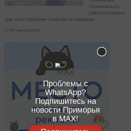
Прокуратура
Первомайского
района оспорила в
суде отказ Отделения Соцфонда по Приморью
20:19, 9 августа 2026
Проблемы с
WhatsApp?
Подпишитесь на
новости Приморья
в MAX!