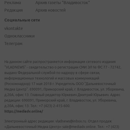
Реклама
Архив газеты "Владивосток"
Редакция
Архив новостей
Социальные сети
vkontakte
Одноклассники
Телеграм
На данном сайте распространяется информация сетевого издания
"VLADNEWS" - свидетельство о регистрации СМИ ЭЛ № ФС 77 - 72742,
выдано Федеральной службой по надзору в сфере связи,
информационных технологий и массовых коммуникаций
(Роскомнадзор) 17 мая 2018 г. Учредитель ООО "Дальневосточный
Медиа Центр". 690091, Приморский край, г. Владивосток, ул. Уборевича,
д.20А, офис 13. Главный редактор Юркевич Дмитрий Юрьевич. Адрес
редакции: 690091, Приморский край, г. Владивосток, ул. Уборевича,
д.20А, офис 13. Тел.: +7 (423) 2-415-600.
https://mediadv.online/
Электронный адрес редакции: vladnews@inbox.ru. Отдел продаж
«Дальневосточный Медиа Центр» sale@mediadv.online. Тел.: +7 (423)