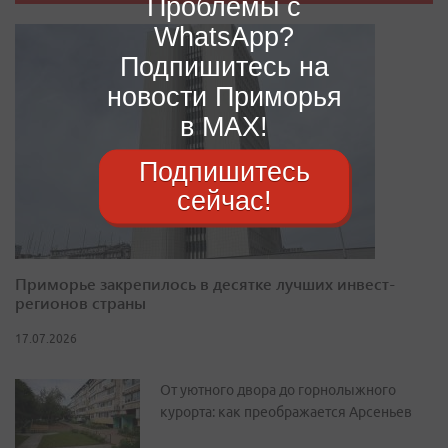
Проблемы с
WhatsApp?
Подпишитесь на
новости Приморья
в MAX!
Подпишитесь
сейчас!
Приморье закрепилось в десятке лучших инвест-
регионов страны
17.07.2026
От уютного двора до горнолыжного
курорта: как преображается Арсеньев