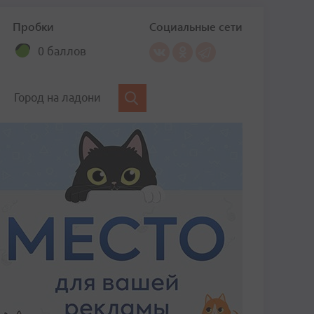
Пробки
Социальные сети
0 баллов
Город на ладони