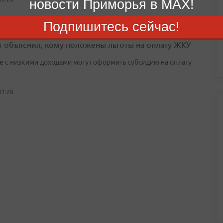
новости Приморья в MAX!
Подпишитесь сейчас!
т объяснил, кому положены льготы на оплату ЖКУ
е с низкими доходами могут оформить субсидию на оплату
01:28