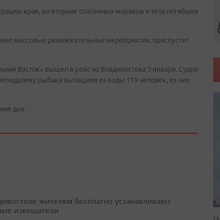
трацию края, во вторник спасенных моряков и тела погибших
менят массовые развлекательные мероприятия, приспустят
ний Восток» вышел в рейс из Владивостока 3 января. Судно
неподалеку рыбаки вытащили из воды 119 человек, из них
ние дня.
дивостоке жителям бесплатно устанавливают
ые извещатели
П