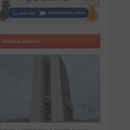
Важные новости
риморье закрепилось в десятке лучших