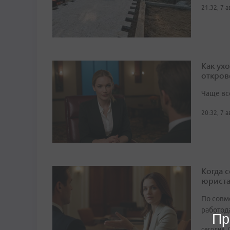
21:32, 7 
Как ух
откров
Чаще вс
20:32, 7 
Когда 
юрист
По совм
работода
Пр
сегодня, 