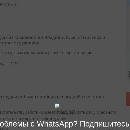
августа 2026
одят из компаний во Владивостоке: статистика и
ения сотрудников
его о планах уволиться заранее говорят женщины
августа 2026
сотрудник обязан сообщить о подработке: ответ
а
естительству работник имеет право работать как у основного
теля, так и у другого работодателя
облемы с WhatsApp? Подпишитесь
00:26