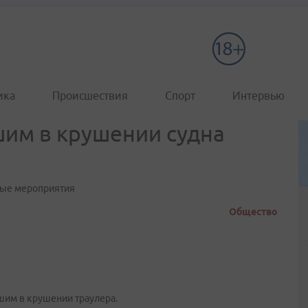
ика
Происшествия
Спорт
Интервью
шим в крушении судна
ные мероприятия
Общество
шим в крушении траулера.