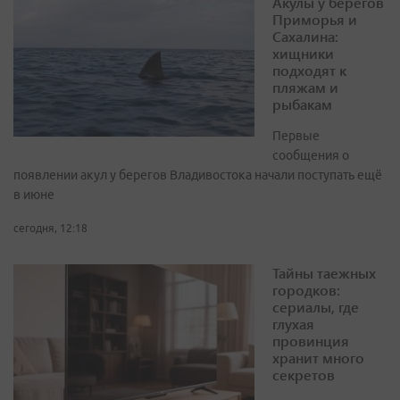
Акулы у берегов
Приморья и
Сахалина:
хищники
подходят к
пляжам и
рыбакам
Первые
сообщения о
появлении акул у берегов Владивостока начали поступать ещё
в июне
сегодня, 12:18
Тайны таежных
городков:
сериалы, где
глухая
провинция
хранит много
секретов