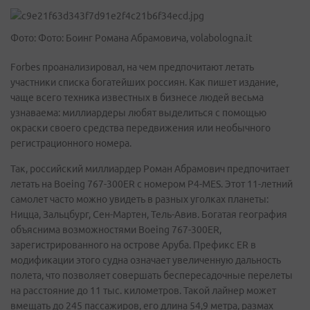
Фото: Фото: Боинг Романа Абрамовича, volabologna.it
Forbes проанализировал, на чем предпочитают летать
участники списка богатейших россиян. Как пишет издание,
чаще всего техника известных в бизнесе людей весьма
узнаваема: миллиардеры любят выделиться с помощью
окраски своего средства передвижения или необычного
регистрационного номера.
Так, российский миллиардер Роман Абрамович предпочитает
летать на Boeing 767-300ER с номером P4-MES. Этот 11-летний
самолет часто можно увидеть в разных уголках планеты:
Ницца, Зальцбург, Сен-Мартен, Тель-Авив. Богатая география
объяснима возможностями Boeing 767-300ER,
зарегистрированного на острове Аруба. Префикс ER в
модификации этого судна означает увеличенную дальность
полета, что позволяет совершать беспересадочные перелеты
на расстояние до 11 тыс. километров. Такой лайнер может
вмещать до 245 пассажиров, его длина 54,9 метра, размах