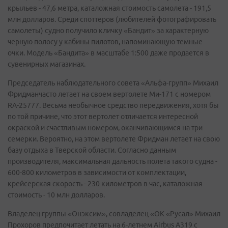
крыльев - 47,6 метра, каталожная стоимость самолета - 191,5
млн долларов. Среди споттеров (любителей фотографировать
самолеты) судно получило кличку «Бандит» за характерную
черную полосу у кабины пилотов, напоминающую темные
очки. Модель «Бандита» в масштабе 1:500 даже продается в
сувенирных магазинах.
Председатель наблюдательного совета «Альфа-групп» Михаил
Фридманчасто летает на своем вертолете Ми-171 с номером
RA-25777. Весьма необычное средство передвижения, хотя бы
по той причине, что этот вертолет отличается интересной
окраской и счастливым номером, оканчивающимся на три
семерки. Вероятно, на этом вертолете Фридман летает на свою
базу отдыха в Тверской области. Согласно данным
производителя, максимальная дальность полета такого судна -
600-800 километров в зависимости от комплектации,
крейсерская скорость - 230 километров в час, каталожная
стоимость - 10 млн долларов.
Владелец группы «Онэксим», совладелец «ОК «Русал» Михаил
Прохоров предпочитает летать на 6-летнем Airbus A319 с