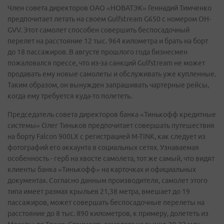
Член совета директоров ОАО «НОВАТЭК» Геннадий Тимченко
предпочитает летать на своем Gulfstream G650 с номером OH-
GVV. Этот самолет способен совершить беспосадочный
перелет на расстояние 12 тыс. 964 километра и брать на борт
до 18 пассажиров. В августе прошлого года бизнесмен
пожаловался прессе, что из-за санкций Gulfstream не может
продавать ему новые самолеты и обслуживать уже купленные.
Таким образом, он вынужден запрашивать чартерные рейсы,
когда ему требуется куда-то полететь.
Председатель совета директоров банка «Тинькофф кредитные
системы» Олег Тиньков предпочитает совершать путешествия
на борту Falcon 900LX с регистрацией M-TINK, как следует из
фотографий его аккаунта в социальных сетях. Узнаваемая
особенность - герб на хвосте самолета, тот же самый, что видят
клиенты банка «Тинькофф» на карточках и официальных
документах. Согласно данным производителя, самолет этого
типа имеет размах крыльев 21,38 метра, вмешает до 19
пассажиров, может совершать беспосадочные перелеты на
расстояние до 8 тыс. 890 километров, к примеру, долететь из