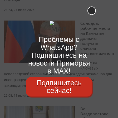
сентября
21:24, 27 июля 2026
Солодов:
рабочие места
на Камчатке
должны
Проблемы с
получать
WhatsApp?
сначала
местные жители
Подпишитесь на
новости Приморья
Одним из
ключевых
в MAX!
нововведений стало изменение порядка сдачи экзаменов для
иностранцев по русскому языку, истории и основам
Подпишитесь
законодательства России
сейчас!
22:08, 11 июля 2026
Во
Владивостоке