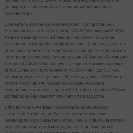
Москвы до Токио. Стоимость самолета на рынке 20-32 млн
долларов в зависимости от состояния, модификации и
комплектации.
Основатель и основной акционер USM Holdings Алишер
Усманов летает на 6-летнем Airbus A340-300 номером M-IABU.
Лайнер Усманова самый большой среди всех самолетов
участников рейтинга богатейших россиян. Лайнер называется
Bourkhan (считается, что в честь отца Алишера Усманова), а его
регистрацию можно расшифровать как «Я, Алишер Бурханович
Усманов (I, Alischer Burchanovich Usmanov). Согласно данным
Airbus, дальность полета самолетов этого типа - до 13,7 тыс.
километров, размах крыльев - 60,3 метра, длина - 63,69 метра,
вместимость - до 440 пассажиров в одноклассовой
компоновке, каталожная цена в 2011 году составляла 238 млн
долларов, сейчас самолет уже снят с производства.
У бизнесмена Сулеймана Керимова было множество
самолетов - от Boeing до Gulfstream, о чем бизнесмен
неоднократно рассказывал Forbes. Новым судном, на котором,
по всей видимости, сейчас предпочитает перемещаться