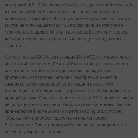
номером M-RBUS. Это большой лайнер с динамичной окраской
и позывным Silver Arrows. Согласно спецификациям Airbus,
длина такого самолета 33,8 метра, размах крыльев 35,8 метра,
внутри него помещается до 156 пассажиров, а каталожная
стоимость составляет 88,6 млн долларов. Впрочем, интерьер
лайнера, скорее всего, специально переделан под нужды
клиента.
Самолет Airbus A319 с регистрацией M-KATE, на котором летает
российский бизнесмен Дмитрий Рыболовлев, несколько лет
назад привлек внимание журналистов, прежде всего
британских. Репортеры пытались разобраться, имеет ли
самолет с такой говорящей регистрацией какое-либо
отношение к Кейт Миддлтон, супруге герцога Кембриджского,
принца Уильяма. Однако, скорее всего, что А319 получил такую
регистрацию в честь дочери Рыболовлева - Катерины. Самолет
принадлежал фирме Sophar Property Holding BVI, которую
«Уралкалий» приобрел, еще будучи под контролем
Рыболовлева. После продажи «Уралкалия» предприниматель
выкупил у Sophar ее активы.