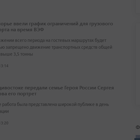
орье ввели график ограничений для грузового
орта на время ВЭФ
яжении всего периода на гостевых маршрутах будет
ью запрещено движение транспортных средств общей
свыше 3,5 тонны
13:14
дивостоке передали семье Героя России Сергея
ва его портрет
 работа была представлена широкой публике в день
ации
13:20
Ф