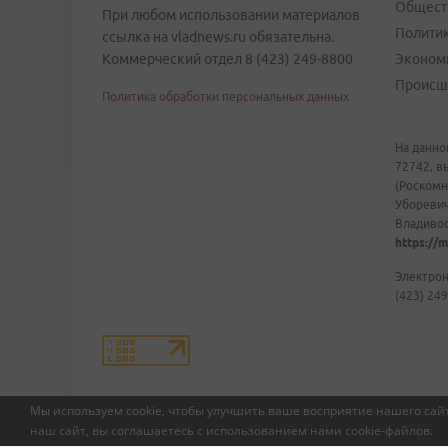
Общест
При любом использовании материалов
Полити
ссылка на vladnews.ru обязательна.
Коммерческий отдел 8 (423) 249-8800
Эконом
Происш
Политика обработки персональных данных
На данно
72742, в
(Роскомн
Уборевич
Владивост
https://m
Электрон
(423) 249
Мы используем cookie, чтобы улучшить ваше восприятие нашего сайт
наш сайт, вы соглашаетесь с использованием нами
cookie-файлов
.