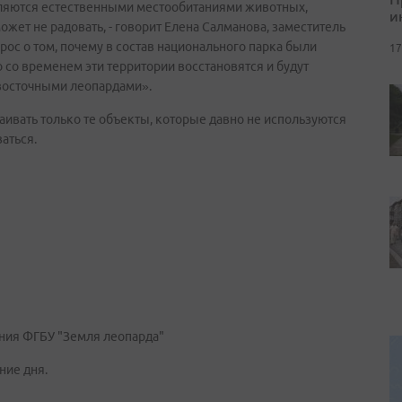
являются естественными местообитаниями животных,
и
ожет не радовать, - говорит Елена Салманова, заместитель
прос о том, почему в состав национального парка были
17
со временем эти территории восстановятся и будут
восточными леопардами».
аивать только те объекты, которые давно не используются
аться.
ния ФГБУ "Земля леопарда"
ние дня.