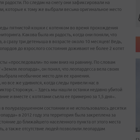
я радости. По следам на снегу они зафиксировали на
ми, которые к тому же выбрали весьма оригинальное место
леды пятнистой кошки с котенком во время прохождения
иторинга. Какова была их радость, когда они поняли, что
, а сразу три детеныша в возрасте около 10 месяцев! Ведь,
еопардов до взрослого состояния доживают не более 2 котят
сты «проследовали» по ним вниз на равнину. По словам
«Земля леопарда», он понял, что леопардесса вела своих
а выбрала необычное место для ее хранения.
 но все же удивился, когда следы привели нас в
иктор Сторожук. – Здесь мы нашли останки недавно убитой
ание и вместе с котятами съела ее примерно за 1,5 дня».
я в полуразрушенном состоянии и не использовалось десятки
опарда» в 2012 году эта территория была закреплена за
стояние до ближайшего населенного пункта от этого места
ть, а также отсутствие людей позволили леопардам
П