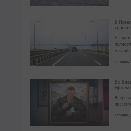
В Прим
трансп
На прот
полност
массой 
сегодня, 
Во Вла
Ефремо
Впервые
презент
сегодня, 