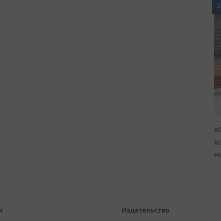
2
«
в
н
и
Издательство