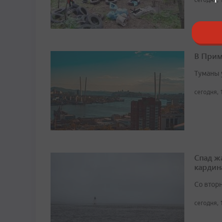
В Прим
Туманы 
сегодня, 
Спад ж
кардин
Со втор
сегодня, 