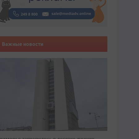
Важные новости
риморье закрепилось в десятке лучших