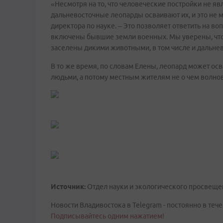
«Несмотря на то, что человеческие постройки не 
дальневосточные леопарды осваивают их, и это не м
директора по науке. – Это позволяет ответить на во
включены бывшие земли военных. Мы уверены, что 
заселены дикими животными, в том числе и дальне
В то же время, по словам Елены, леопард может осв
людьми, а потому местным жителям не о чем волнов
Источник:
Отдел науки и экологического просвеще
Новости Владивостока в Telegram - постоянно в тече
Подписывайтесь одним нажатием!