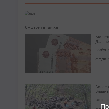
Смотрите также
Мошенн
Дальне
Возбужд
сегодня, 
Более 
Владив
Основна
Пр
сегодня, 