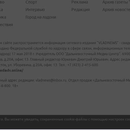
во
Спорт
Реклама
Архив газеты 
ка
Интервью
Редакция
Архив новост
ика
Город на ладони
ествия
м сайте распространяется информация сетевого издания "VLADNEWS" - свиде
ыдано Федеральной службой по надзору в сфере связи, информационных те
адзор) 17 мая 2018 г. Учредитель ООО "Дальневосточный Медиа Центр". 69009
а, д.20А, офис 13. Главный редактор Юркевич Дмитрий Юрьевич. Адрес редакц
ок, ул. Уборевича, д.20А, офис 13. Тел.: +7 (423) 2-415-600.
ediadv.online/
ный адрес редакции: vladnews@inbox.ru. Отдел продаж «Дальневосточный Мед
-8-800. 18+
а. Вы можете увидеть, сохраненные cookie-файлы с помощью настроек coo