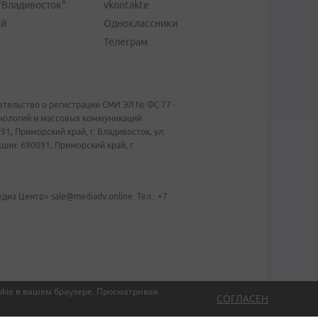
"Владивосток"
vkontakte
ей
Одноклассники
Телеграм
тельство о регистрации СМИ ЭЛ № ФС 77 -
хнологий и массовых коммуникаций
1, Приморский край, г. Владивосток, ул.
ии: 690091, Приморский край, г.
иа Центр» sale@mediadv.online. Тел.: +7
kie в вашем браузере.
Просматривая
СОГЛАСЕН