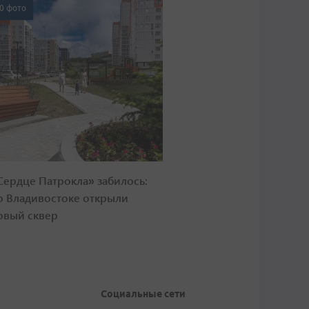
0 фото
Сердце Патрокла» забилось:
о Владивостоке открыли
овый сквер
Социальные сети