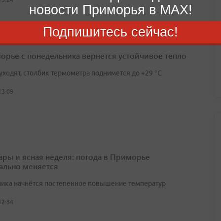
новости Приморья в MAX!
Подпишитесь сейчас!
орье с понедельника вернется устойчивое тепло
уходят, столбик термометра поднимется до +29 °С
13:09
ары и ясная неделя: погода в Приморье
ально меняется
ника начнётся постепенное повышение температур
12:34