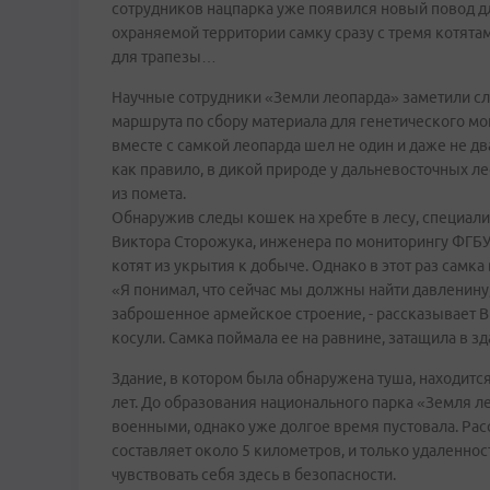
сотрудников нацпарка уже появился новый повод дл
охраняемой территории самку сразу с тремя котята
для трапезы…
Научные сотрудники «Земли леопарда» заметили с
маршрута по сбору материала для генетического мон
вместе с самкой леопарда шел не один и даже не два
как правило, в дикой природе у дальневосточных л
из помета.
Обнаружив следы кошек на хребте в лесу, специали
Виктора Сторожука, инженера по мониторингу ФГБУ 
котят из укрытия к добыче. Однако в этот раз самк
«Я понимал, что сейчас мы должны найти давленину,
заброшенное армейское строение, - рассказывает В
косули. Самка поймала ее на равнине, затащила в зд
Здание, в котором была обнаружена туша, находитс
лет. До образования национального парка «Земля ле
военными, однако уже долгое время пустовала. Рас
составляет около 5 километров, и только удаленнос
чувствовать себя здесь в безопасности.