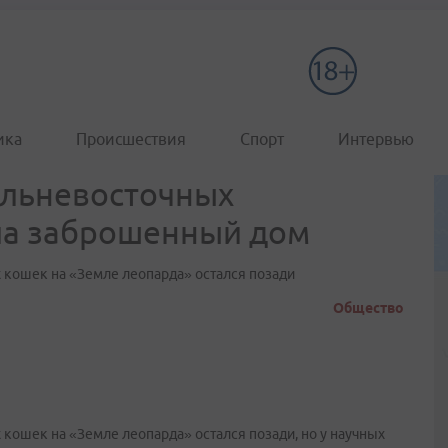
ика
Происшествия
Спорт
Интервью
альневосточных
ла заброшенный дом
х кошек на «Земле леопарда» остался позади
Общество
 кошек на «Земле леопарда» остался позади, но у научных