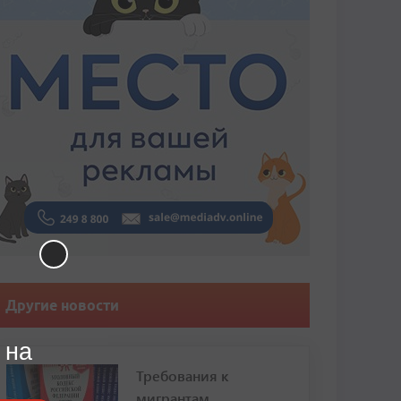
Другие новости
 на
Требования к
мигрантам