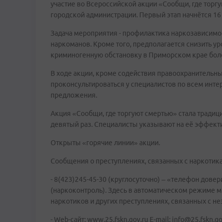
участие во Всероссийской акции «Сообщи, где торгу
городской администрации. Первый этап начнётся 16 
Задача мероприятия - профилактика наркозависимо
наркоманов. Кроме того, предполагается снизить ур
криминогенную обстановку в Приморском крае бол
В ходе акции, кроме содействия правоохранительны
проконсультироваться у специалистов по всем инт
предложения.
Акция «Сообщи, где торгуют смертью» стала традици
девятый раз. Специалисты указывают на её эффект
Открыты «горячие линии» акции.
Сообщения о преступлениях, связанных с наркотик
- 8(423)245-45-30 (круглосуточно) – «телефон до
(наркоконтроль). Здесь в автоматическом режиме 
наркотиков и других преступлениях, связанных с н
- Web-сайт: www.25.fskn.gov.ru E-mail: info@25.fskn.