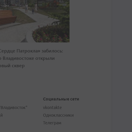
Сердце Патрокла» забилось:
о Владивостоке открыли
овый сквер
Социальные сети
"Владивосток"
vkontakte
ей
Одноклассники
Телеграм