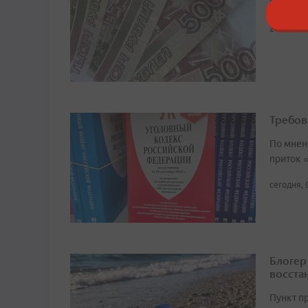
Во II кв
20:14, 8 
Требов
По мнен
приток 
сегодня, 
Блогер
восста
Пункт п