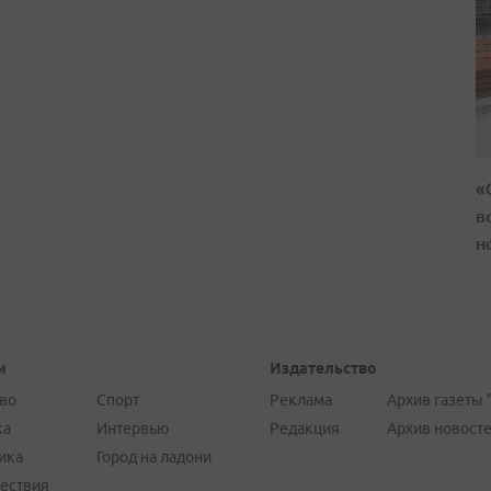
«
в
н
и
Издательство
во
Спорт
Реклама
Архив газеты 
ка
Интервью
Редакция
Архив новост
ика
Город на ладони
ествия