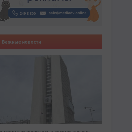
Важные новости
риморье закрепилось в десятке лучших