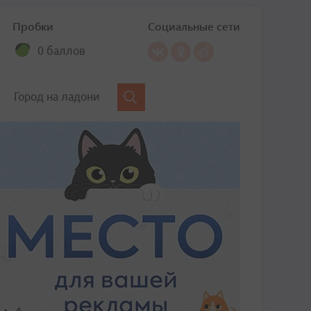
Пробки
Социальные сети
0 баллов
Город на ладони