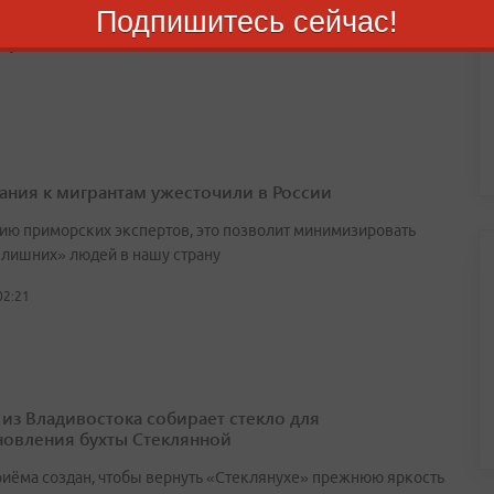
артале в крае выдали 4,1 тыс. ипотек на 20,8 млрд
Подпишитесь сейчас!
августа 2026
ания к мигрантам ужесточили в России
ию приморских экспертов, это позволит минимизировать
«лишних» людей в нашу страну
02:21
 из Владивостока собирает стекло для
новления бухты Стеклянной
риёма создан, чтобы вернуть «Стеклянухе» прежнюю яркость