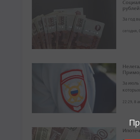
Социал
рублей
За год 
сегодня, 
Нелега
Примо
За июль 
которых
22:29, 8 
Пр
Ипотеч