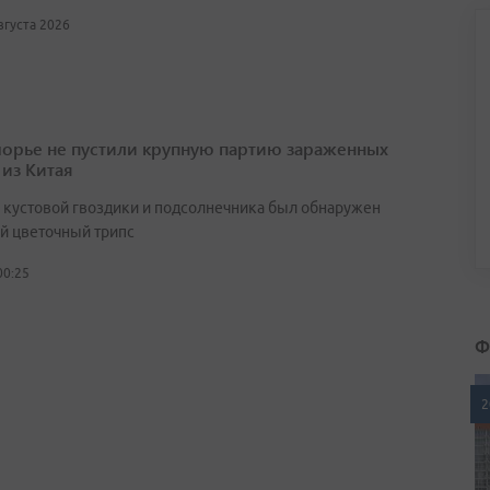
августа 2026
орье не пустили крупную партию зараженных
 из Китая
х кустовой гвоздики и подсолнечника был обнаружен
й цветочный трипс
00:25
Ф
2